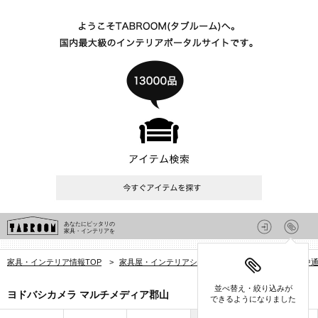
あなたにピッタリの
家具・インテリアを
家具・インテリア情報TOP
>
家具屋・インテリアショップを探す
>
福島県
>
中
並べ替え・絞り込みが
ヨドバシカメラ マルチメディア郡山
できるようになりました