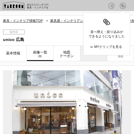
あなたにピッタリの
家具・インテリアを
家具・インテリア情報TOP
>
家具屋・インテリアショップを探す
>
広島県
>
中
並べ替え・絞り込みが
販売店
できるようになりました
unico 広島
MYクリップを見る
画像一覧
地図
口コミ
基本情報
お知らせ
クーポン
(9)
(11)