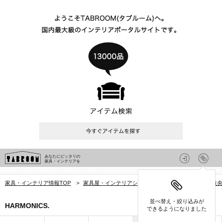
あなたにピッタリの
家具・インテリアを
家具・インテリア情報TOP
>
家具屋・インテリアショップを探す
>
北海道
>
道
並べ替え・絞り込みが
HARMONICS.
できるようになりました