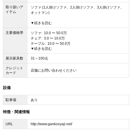
取り扱いア
ソファ (1人掛けソファ、2人掛けソファ、3人掛けソファ、
イテム
オットマン)
▼続きを読む
チェア (スツール、ダイニングチェア、ベンチ、オットマン)
主要価格帯
ソファ: 10.0 〜 50.0万
テーブル (ダイニングテーブル、リビングテーブル)
チェア: 3.0 〜 10.0万
テーブル: 10.0 〜 50.0万
デスク
▼続きを読む
デスク: 10.0 〜 25.0万
ベッド (ベッド・ベッドフレーム、マットレス)
ベッド: 7.0 〜 20.0万
展示家具数
31～100点
収納家具: 10.0万〜
収納家具 (テレビ台、食器棚)
時計: 1.0 〜 3.0万
クレジット
キッチン: 150.0万〜
店舗にお問い合わせください
時計 (掛け時計・壁掛け時計)
カード
キッチン (オーダーキッチン)
設備
駐車場
あり
特徴・関連情報
URL
http://www.gankooyaji.net/