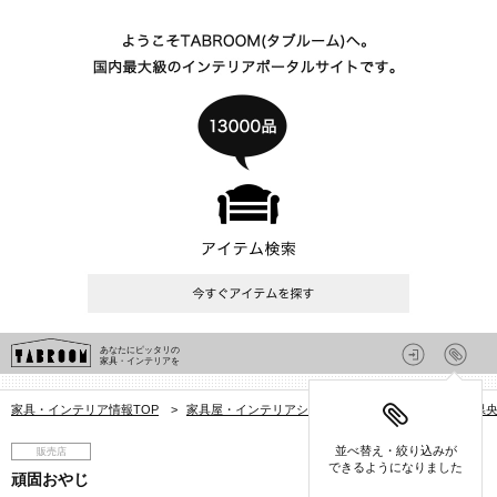
あなたにピッタリの
家具・インテリアを
家具・インテリア情報TOP
>
家具屋・インテリアショップを探す
>
茨城県
>
県
並べ替え・絞り込みが
販売店
できるようになりました
頑固おやじ