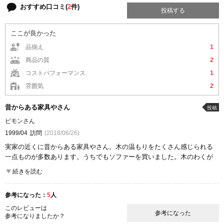
おすすめ口コミ(
2
件)
投稿する
ここが良かった
品揃え
1
商品の質
2
コストパフォーマンス
1
雰囲気
2
昔からある家具やさん
投稿
ピモンさん
1999/04
訪問
(2018/06/26)
実家の近くに昔からある家具やさん。木の温もりをたくさん感じられる
一点ものが多数あります。うちでもソファーを買いました。木のわくが
あたたかさを醸し出しています。友達は頑固おやじプロデュースで家を
続きを読む
建てました。
トータルコーディネートされていて居心地が良く、落ち着きます。
参考になった：
5
人
ここが良かった
このレビューは
参考になった
品揃え
参考になりましたか？
商品の質
コストパフォーマンス
雰囲気