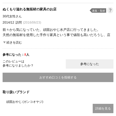
ぬくもり溢れる無垢材の家具のお店
募集・取材
30代女性さん
2014/12
訪問
(2016/06/23)
前々から気になっていた、頑固おやじ水戸店に行ってきました。
天然の無垢材を使用した手作り家具という事で値段も高いだろうし、店
名が店名なのでちょっと緊張してしまいましたが（笑）
続きを読む
店内は明るく、ちょっとした雑貨なども並んでいたので入りやすかった
です。家具はどれもこれもどっしりとした作りで、気の木目を生かした
参考になった：
8
人
暖かみのある雰囲気です。
思った通り、値段は少々お高めですが、この作りなら何年も大切に使っ
このレビューは
参考になった
参考になりましたか？
ていける事だろうと思いました。店内には子供を遊ばせるスペースなど
もあり、ご家族で相談に訪れる事も出来そうです。
いつかこんな家具を手に入れてみたい、そんな風に感じるこだわりの家
おすすめ口コミを投稿する
具店です。
ここが良かった
取り扱いブランド
商品の質
雰囲気
頑固おやじ (ガンコオヤジ)
詳細を見る