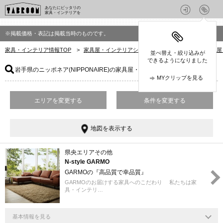
あなたにピッタリの
家具・インテリアを
※掲載価格・表記は掲載当時のものです。
家具・インテリア情報TOP
>
家具屋・インテリアショップを探す
>
岩手県の家具屋
並べ替え・絞り込みが
できるようになりました
岩手県のニッポネア(NIPPONAIRE)の家具屋・インテリアショップ
：1件
MYクリップを見る
エリアを変更する
条件を変更する
地図を表示する
県央エリアその他
N-style GARMO
GARMOの『高品質で幸品質』
GARMOのお届けする家具へのこだわり 私たちは家
具・インテリ…
基本情報を見る