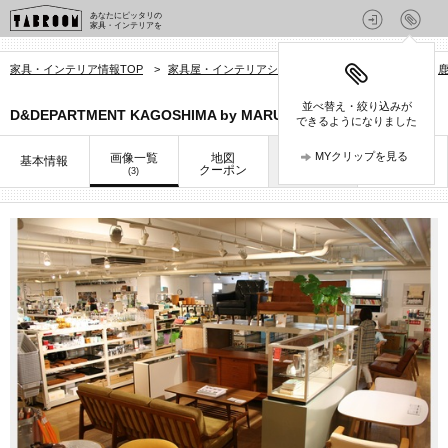
あなたにピッタリの
家具・インテリアを
家具・インテリア情報TOP
>
家具屋・インテリアショップを探す
>
鹿児島県
>
並べ替え・絞り込みが
D&DEPARTMENT KAGOSHIMA by MARUYA
できるようになりました
MYクリップを見る
画像一覧
地図
口コミ
基本情報
お知らせ
クーポン
(3)
(5)