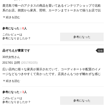
鹿児島で唯一のアクタスの商品を置いてあるインテリアショップで北欧
系のお店。雑貨から家具、照明、カーテンまでトータルで揃うお店で以
前から良く行っていました。ギフトやフレグランスなど雑貨もここでし
続きを読む
か手に入らない商品も多く大好きなお店です。久しぶりに行ったがスタ
ッフの方も親切に対応して貰えインテリアショップという感じよりもホ
参考になった：
0
人
ームセンター的な雰囲気で庶民感あふれる感じになってました。都会的
というよりは素朴な雰囲気で他のアクタスのお店とは違い敷居が低く駐
このレビューは
参考になった
参考になりましたか？
車場もあり入りやすい。
ここが良かった
品ぞろえが豊富です
投稿
商品の質
30代女性さん
2017/01
訪問
(2017/02/25)
広い店内に様々な家具が展示されていて、コーディネートや配置のイメ
ージなどもつきやすくて良かったです。店員さんもつかず離れずな感じ
でアットホームに色々と教えてくださって勉強になりました。
続きを読む
インテリア雑貨やキッチングッズなども充実していて買い物も楽しめま
した。
参考になった：
3
人
ここが良かった
このレビューは
参考になった
品揃え
参考になりましたか？
商品の質