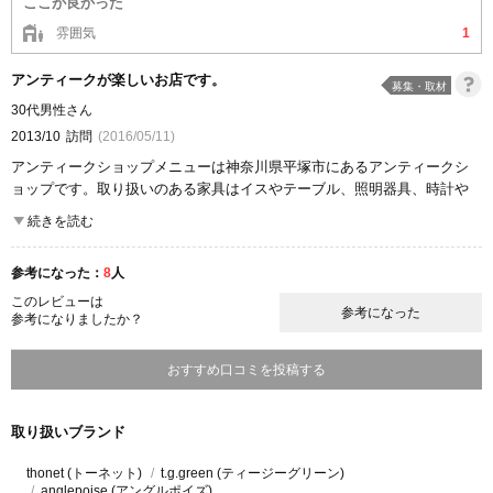
ここが良かった
雰囲気
1
アンティークが楽しいお店です。
募集・取材
30代男性さん
2013/10
訪問
(2016/05/11)
アンティークショップメニューは神奈川県平塚市にあるアンティークシ
ョップです。取り扱いのある家具はイスやテーブル、照明器具、時計や
キッチン関係の家具に加えて雑貨などもあります。
続きを読む
これらが所狭しと並べられている店舗内部は雑貨好きにはたまらない環
境になっています。アンティーク調の家具やインテリアグッズが好きで
参考になった：
8
人
集めていると言う人には非常に魅力的なお店であると言えるでしょう。
アンティークショップメニューの商品はイギリスの雑貨や家具であり、
このレビューは
参考になった
参考になりましたか？
たまにフランスなども混ざります。ヨーロッパの生の雰囲気を味わうこ
とが出来る家具が揃っているのです。
おすすめ口コミを投稿する
ここが良かった
雰囲気
取り扱いブランド
thonet (トーネット)
t.g.green (ティージーグリーン)
anglepoise (アングルポイズ)