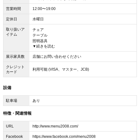
営業時間
12:00〜19:00
定休日
水曜日
取り扱いア
チェア
イテム
テーブル
照明器具
▼続きを読む
時計
キッチン用品 テーブルウェア
展示家具数
店舗にお問い合わせください
生活雑貨
インテリア雑貨
クレジット
利用可能 (VISA、マスター、JCB)
カード
設備
駐車場
あり
特徴・関連情報
URL
http://www.menu2008.com/
Facebook
https://www.facebook.com/menu2008