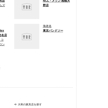
和店
NCL・メゾン 相模大
ムズ
野店
海老名
lex
東京バンドソー
老名店
 コ
ロン
)
大和の家具店を探す