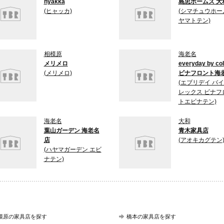
hyakka
島忠ホームズ 大
(ヒャッカ)
(シマチュウホー
ヤマトテン)
相模原
海老名
メリメロ
everyday by col
(メリメロ)
ビナフロント海
(エブリデイ バイ
レックス ビナフ
トエビナテン)
海老名
大和
葉山ガーデン 海老名
青木家具店
店
(アオキカグテン
(ハヤマガーデン エビ
ナテン)
模原の家具店を探す
橋本の家具店を探す