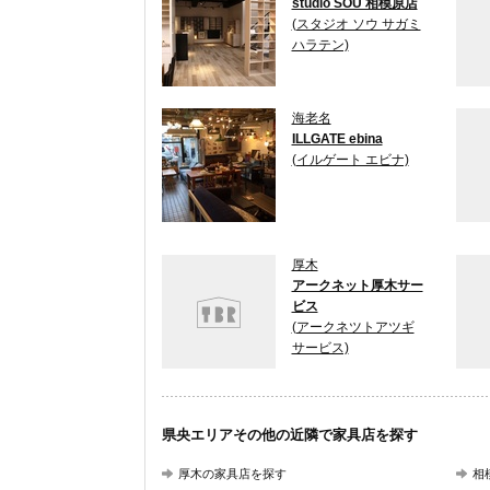
studio SOU 相模原店
(スタジオ ソウ サガミ
ハラテン)
海老名
ILLGATE ebina
(イルゲート エビナ)
厚木
アークネット厚木サー
ビス
(アークネツトアツギ
サービス)
県央エリアその他の近隣で家具店を探す
厚木の家具店を探す
相