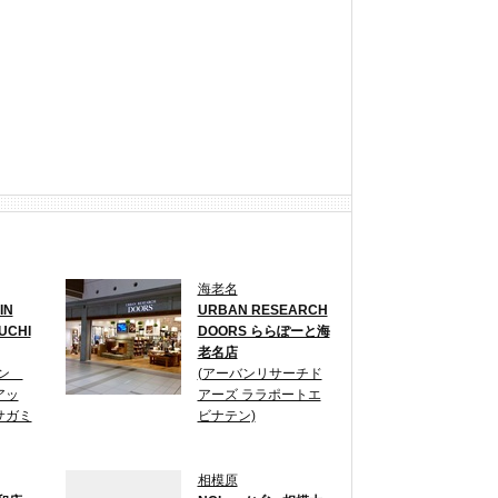
海老名
IN
URBAN RESEARCH
UCHI
DOORS ららぽーと海
老名店
セン
(アーバンリサーチド
アッ
アーズ ララポートエ
サガミ
ビナテン)
相模原