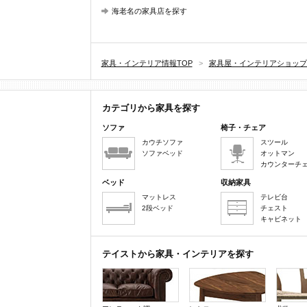
海老名の家具店を探す
家具・インテリア情報TOP
>
家具屋・インテリアショップ
カテゴリから家具を探す
ソファ
椅子・チェア
カウチソファ
スツール
ソファベッド
オットマン
カウンターチ
ベッド
収納家具
マットレス
テレビ台
2段ベッド
チェスト
キャビネット
テイストから家具・インテリアを探す