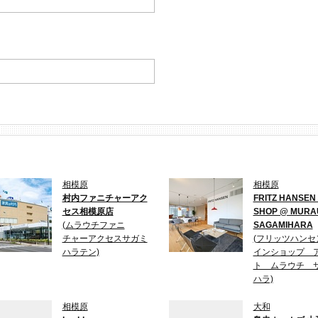
相模原
相模原
村内ファニチャーアク
FRITZ HANSEN 
セス相模原店
SHOP @ MURA
(ムラウチファニ
SAGAMIHARA
チャーアクセスサガミ
(フリッツハン
ハラテン)
インショップ 
ト ムラウチ 
ハラ)
相模原
大和