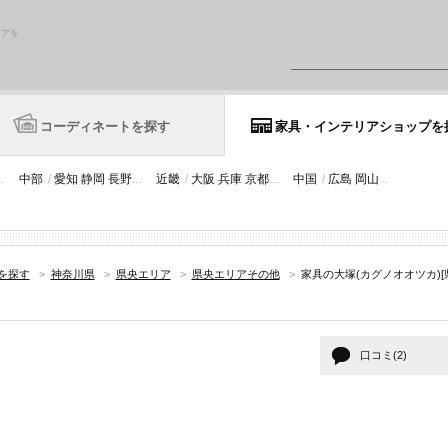
リアを
コーディネートを探す
家具・インテリアショップを
..
中部
/
愛知
静岡
長野
...
近畿
/
大阪
兵庫
京都
...
中国
/
広島
岡山
...
を探す
>
神奈川県
>
県央エリア
>
県央エリアその他
>
家具の大塚(カグノオオツカ)
口コミ(2)