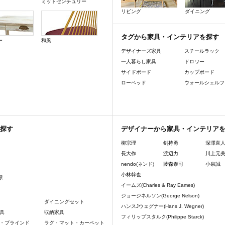
ミッドセンチュリー
リビング
ダイニング
タグから家具・インテリアを探す
ー
和風
デザイナーズ家具
スチールラック
一人暮らし家具
ドロワー
サイドボード
カップボード
ローベッド
ウォールシェルフ
探す
デザイナーから家具・インテリア
柳宗理
剣持勇
深澤直
長大作
渡辺力
川上元
nendo(ネンド)
藤森泰司
小泉誠
小林幹也
県
イームズ(Charles & Ray Eames)
ジョージネルソン(George Nelson)
ダイニングセット
ハンスJウェグナー(Hans J. Wegner)
具
収納家具
フィリップスタルク(Philippe Starck)
・ブラインド
ラグ・マット・カーペット