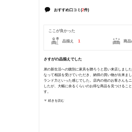
おすすめ口コミ(
2
件)
ここが良かった
品揃え
1
商品
さすがの品揃えでした
弟の新生活への餞別に家具を贈ろうと思い来店しました
なって相談を受けていただき、納得の買い物が出来まし
ランド力といった感じでした。店内の他のお客さんもニ
したが、大幅に余るくらいのお得な商品を見つけること
す。
続きを読む
ここが良かった
品揃え
商品の質
コストパフォーマンス
雰囲気