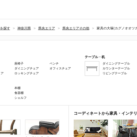
を探す
>
神奈川県
>
県央エリア
>
県央エリアその他
>
家具の大塚(カグノオオツカ
テーブル・机
座椅子
ベンチ
ダイニングテーブル
ダイニングチェア
オフィスチェア
カウンターテーブル
ェア
ロッキングチェア
リビングテーブル
本棚
食器棚
シェルフ
コーディネートから家具・インテ