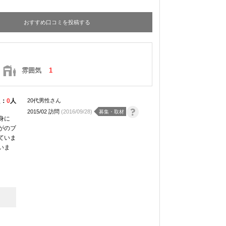
おすすめ口コミを投稿する
雰囲気
1
た：
0
人
20代男性さん
2015/02 訪問
(2016/09/28)
募集・取材
身に
がのブ
ていま
いま