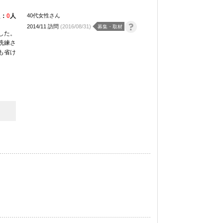
た：
0
人
40代女性さん
2014/11 訪問
(2016/08/31)
募集・取材
した。
洗練さ
も省け