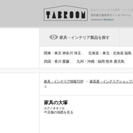
あなたにピッタリの家具・インテ
国内最大級家具サイトタブルーム
家具・インテリア製品を探す
関東
/
東京
神奈川
埼玉
...
北海道・東北
/
北海道
福島
.
四国
/
香川
愛媛
...
九州・沖縄
/
福岡
熊本
鹿児島
...
家具・インテリア情報TOP
>
家具屋・インテリアショップ
ミ
家具の大塚
カグノオオツカ
店舗の地図を見る