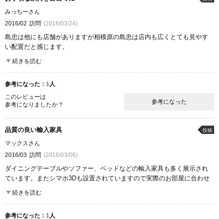
みっちーさん
2016/02
訪問
(2016/03/24)
島忠は他にも店舗がありますが相模原の島忠は店内も広くとても見やす
い配置だと感じます。
リビングボードを見に行きましたが種類も多くガラス扉付きの比較的お
続きを読む
手頃なものを購入することができました。
必要な時にだけ店員さんを呼べるので自分たちでゆっくりと商品を見て
参考になった：
1
人
回ることができました。
このレビューは
参考になった
参考になりましたか？
ここが良かった
品揃え
商品の質
コストパフォーマンス
雰囲気
品質の良い輸入家具
投稿
マックスさん
2016/03
訪問
(2016/03/06)
ダイニングテーブルやソファー、ベッドなどの輸入家具も多く展示され
ています。またシマホ3Dも設置されていますので実際のお部屋に合わせ
たシミュレーションが出来て良いです。ホームセンターなので家具の他
続きを読む
にも色々な商品も一度に購入でき便利です。
参考になった：
1
人
ここが良かった