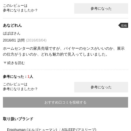
品揃え
コストパフォーマンス
このレビューは
参考になった
参考になりましたか？
あなどれん
投稿
ぱぱぼさん
2016/01
訪問
(2016/03/04)
ホームセンターの家具売場ですが、バイヤーのセンスがいいのか、展示
の仕方がうまいのか、どれも魅力的で見入ってしまいました。
くつろげる空間でついつい長いしちゃいました。
続きを読む
店員さんの説明もとても丁寧でまた買いにきたいと思いました。
参考になった：
1
人
ここが良かった
品揃え
商品の質
コストパフォーマンス
雰囲気
このレビューは
参考になった
参考になりましたか？
おすすめ口コミを投稿する
取り扱いブランド
Ergohuman (エルゴヒューマン)
ASLEEP (アスリープ)