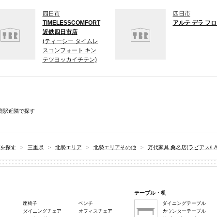
四日市
四日市
TIMELESSCOMFORT
アルテ デラ フ
近鉄四日市店
(ティーシー タイムレ
スコンフォート キン
テツヨッカイチテン)
鹿駅近隣で探す
を探す
>
三重県
>
北勢エリア
>
北勢エリアその他
>
万代家具 桑名店(ラピアス/LAP
テーブル・机
座椅子
ベンチ
ダイニングテーブル
ダイニングチェア
オフィスチェア
カウンターテーブル