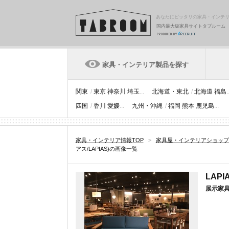
あなたにピッタリの家具・インテ
国内最大級家具サイトタブルーム
家具・インテリア製品を探す
関東
/
東京
神奈川
埼玉
...
北海道・東北
/
北海道
福島
.
四国
/
香川
愛媛
...
九州・沖縄
/
福岡
熊本
鹿児島
...
家具・インテリア情報TOP
>
家具屋・インテリアショップ
アス/LAPIAS)の画像一覧
LAP
展示家