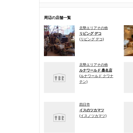
周辺の店舗一覧
北勢エリアその他
リビング デコ
(リビング デコ)
北勢エリアその他
ルナワールド 桑名店
(ルナワールド クワナ
テン)
四日市
イスのツカマツ
(イスノツカマツ)