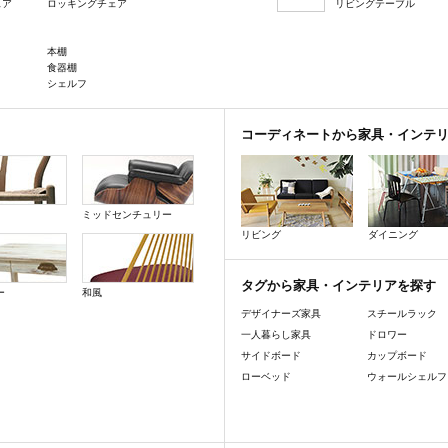
ェア
ロッキングチェア
リビングテーブル
本棚
食器棚
シェルフ
コーディネートから家具・インテ
ミッドセンチュリー
リビング
ダイニング
タグから家具・インテリアを探す
ー
和風
デザイナーズ家具
スチールラック
一人暮らし家具
ドロワー
サイドボード
カップボード
ローベッド
ウォールシェルフ