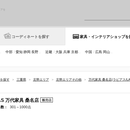
リアを
コーディネートを探す
家具・インテリアショップを
..
中部
/
愛知
静岡
長野
...
近畿
/
大阪
兵庫
京都
...
中国
/
広島
岡山
...
を探す
>
三重県
>
北勢エリア
>
北勢エリアその他
>
万代家具 桑名店(ラピアス/LAP
IAS 万代家具 桑名店
具数：
301～1000点