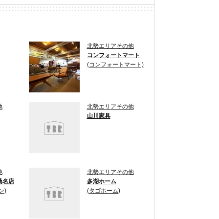
北勢エリアその他
コンフォートマート
(コンフォートマート)
他
北勢エリアその他
山川家具
他
北勢エリアその他
桑名店
多湖ホーム
ン)
(タゴホーム)