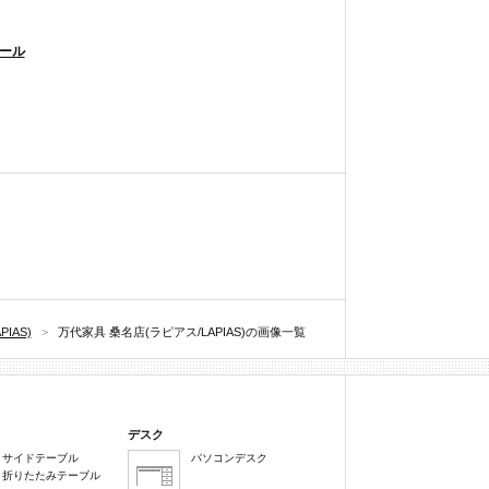
ロール
IAS)
>
万代家具 桑名店(ラピアス/LAPIAS)の画像一覧
デスク
サイドテーブル
パソコンデスク
折りたたみテーブル