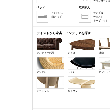
カウンターチ
ベッド
収納家具
マットレス
テレビ台
2段ベッド
チェスト
キャビネット
テイストから家具・インテリアを探す
アンティーク調
レトロ
北欧
アジアン
モダン
カントリ
ナチュラル
和モダン