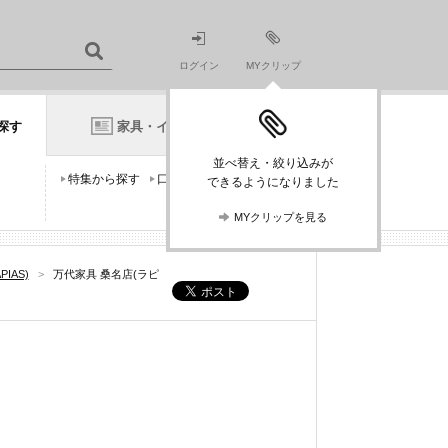
ログイン
MYクリップ
探す
家具・インテリアニュース
並べ替え・絞り込みが
特集から探す
口コミから探す
できるようになりました
MYクリップを見る
IAS)
>
万代家具 桑名店(ラピ