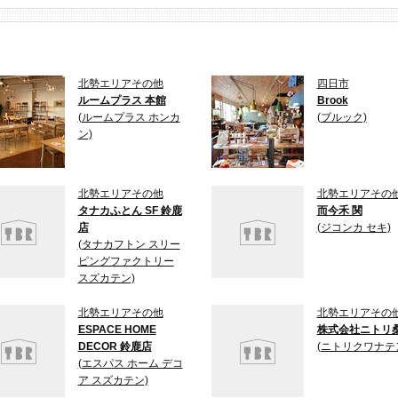
北勢エリアその他
四日市
ルームプラス 本館
Brook
(ルームプラス ホンカ
(ブルック)
ン)
北勢エリアその他
北勢エリアその
タナカふとん SF 鈴鹿
而今禾 関
店
(ジコンカ セキ)
(タナカフトン スリー
ピングファクトリー
スズカテン)
北勢エリアその他
北勢エリアその
ESPACE HOME
株式会社ニトリ
DECOR 鈴鹿店
(ニトリクワナテ
(エスパス ホーム デコ
ア スズカテン)