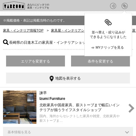
あなたにピッタリの
家具・インテリアを
※掲載価格・表記は掲載当時のものです。
家具・インテリア情報TOP
>
家具屋・インテリアショップを探す
>
長崎県の家具屋
並べ替え・絞り込みが
できるようになりました
長崎県の日進木工の家具屋・インテリアショップ
：1件
MYクリップを見る
エリアを変更する
条件を変更する
地図を表示する
諫早
Izumi Furniture
北欧家具や国産家具、薪ストーブまで幅広いイン
テリアが揃うライフスタイルショップ
国内、海外からセレクトした家具や雑貨、北欧家具や
薪ストーブま…
基本情報を見る