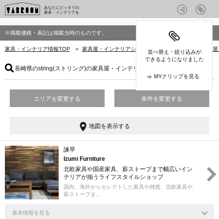
あなたにピッタリの
家具・インテリアを
※掲載価格・表記は掲載当時のものです。
家具・インテリア情報TOP
>
家具屋・インテリアショップを探す
>
長崎県の家具屋
並べ替え・絞り込みが
できるようになりました
長崎県のstring(ストリング)の家具屋・インテリアショップ
：1件
MYクリップを見る
エリアを変更する
条件を変更する
地図を表示する
諫早
Izumi Furniture
北欧家具や国産家具、薪ストーブまで幅広いイン
テリアが揃うライフスタイルショップ
国内、海外からセレクトした家具や雑貨、北欧家具や
薪ストーブま…
基本情報を見る