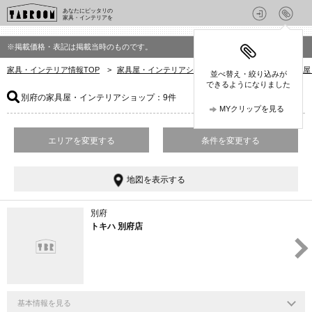
あなたにピッタリの
家具・インテリアを
※掲載価格・表記は掲載当時のものです。
家具・インテリア情報TOP
>
家具屋・インテリアショップを探す
>
大分県の家具屋
並べ替え・絞り込みが
できるようになりました
別府の家具屋・インテリアショップ
：9件
MYクリップを見る
エリアを変更する
条件を変更する
地図を表示する
別府
トキハ 別府店
基本情報を見る