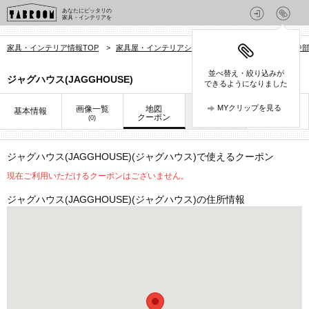
あなたにピッタリの
家具・インテリアを
家具・インテリア情報TOP
>
家具屋・インテリアショップを探す
>
大分県
>
中
並べ替え・絞り込みが
ジャグハウス(JAGGHOUSE)
できるようになりました
MYクリップを見る
画像一覧
地図
口コミ
基本情報
お知らせ
クーポン
(0)
(1)
ジャグハウス(JAGGHOUSE)(ジャグハウス)
で使えるクーポン
現在ご利用いただけるクーポンはございません。
ジャグハウス(JAGGHOUSE)(ジャグハウス)
の住所情報