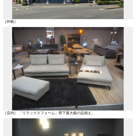
［外観］
［店内］ 「リラックスフォーム」県下最大級の品揃え。