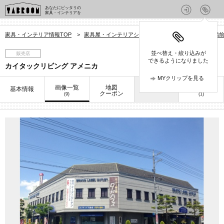
あなたにピッタリの
家具・インテリアを
家具・インテリア情報TOP
>
家具屋・インテリアショップを探す
>
岡山県
>
備
並べ替え・絞り込みが
販売店
できるようになりました
カイタックリビング アメニカ
MYクリップを見る
画像一覧
地図
口コミ
基本情報
お知らせ
クーポン
(9)
(1)