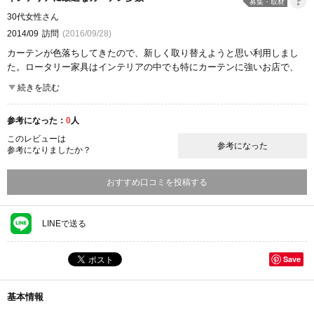
募集・取材
30代女性さん
2014/09
訪問
(2016/09/28)
カーテンが色落ちしてきたので、新しく取り替えようと思い利用しまし
た。ロータリー家具はインテリアの中でも特にカーテンに強いお店で、
100種類近くものカーテンサンプルを閲覧する事ができました。デザイン
続きを読む
はクラシックなものから、モダンなデザインまで様々で、好みや気分に
応じて自由に選べます。店内の雰囲気も明るく広々としていますから、
参考になった：
0
人
長い時間いても疲れを感じませんでしたし、快適なショッピングを楽し
む事ができました。価格については、素材とデザインによってまちまち
このレビューは
参考になった
参考になりましたか？
ですが、総じて安い傾向にありますから、気楽に利用する事ができるお
店です。
おすすめ口コミを投稿する
ここが良かった
品揃え
商品の質
コストパフォーマンス
雰囲気
LINEで送る
Save
基本情報