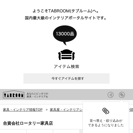
あなたにピッタリの
家具・インテリアを
家具・インテリア情報TOP
>
家具屋・インテリアショップを探す
>
沖縄県
>
中
並べ替え・絞り込みが
合資会社ロータリー家具店
できるようになりました