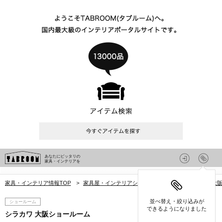
あなたにピッタリの
家具・インテリアを
家具・インテリア情報TOP
>
家具屋・インテリアショップを探す
>
大阪府
>
大
並べ替え・絞り込みが
ショールーム
できるようになりました
シラカワ 大阪ショールーム