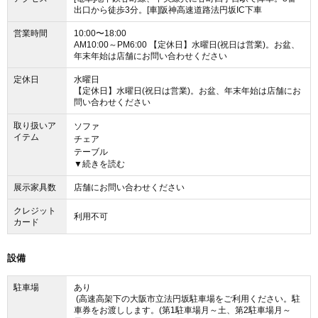
出口から徒歩3分。[車]阪神高速道路法円坂IC下車
営業時間
10:00〜18:00
AM10:00～PM6:00 【定休日】水曜日(祝日は営業)。お盆、
年末年始は店舗にお問い合わせください
定休日
水曜日
【定休日】水曜日(祝日は営業)。お盆、年末年始は店舗にお
問い合わせください
取り扱いア
ソファ
イテム
チェア
テーブル
▼続きを読む
デスク
収納家具
展示家具数
店舗にお問い合わせください
ファブリック クッション
クレジット
利用不可
カード
設備
駐車場
あり
(高速高架下の大阪市立法円坂駐車場をご利用ください。駐
車券をお渡しします。(第1駐車場月～土、第2駐車場月～