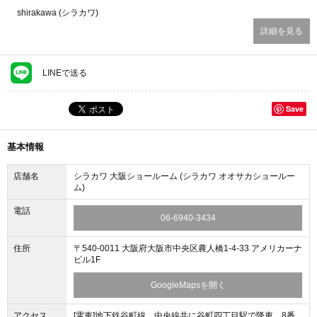
shirakawa (シラカワ)
詳細を見る
LINEで送る
Save
基本情報
店舗名
シラカワ 大阪ショールーム (シラカワ オオサカショールー
ム)
電話
06-6940-3434
住所
〒540-0011 大阪府大阪市中央区農人橋1-4-33 アメリカーナ
ビル1F
GoogleMapsを開く
アクセス
[電車]地下鉄谷町線、中央線共に谷町四丁目駅で降車。8番