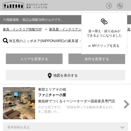
あなたにピッタリの
家具・インテリアを
※掲載価格・表記は掲載当時のものです。
家具・インテリア情報TOP
>
家具屋・インテリアショップを探す
>
埼玉県の家具屋
並べ替え・絞り込みが
できるようになりました
埼玉県のニッポネア(NIPPONAIRE)の家具屋・インテリアショップ
：1件
MYクリップを見る
エリアを変更する
条件を変更する
地図を表示する
東部エリアその他
ファニチャー小栗
無垢材でつくるイージーオーダー国産家具専門店
小さな店ですが、「自信を持ってお勧め出来るもの」
をご提案いた…
基本情報を見る