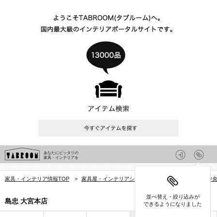
あなたにピッタリの
家具・インテリアを
家具・インテリア情報TOP
>
家具屋・インテリアショップを探す
>
埼玉県
>
中
並べ替え・絞り込みが
島忠 大宮本店
できるようになりました