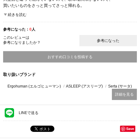
買いたいものをさっと買ってさっと帰れる。
１Fが日用品などで、２Fに家具など展示されています。
続きを読む
オシャレ家具というよりは実用的な家具が多いかなという印象です。
デザイン重視でなく、使いやすくてリーズナブルなものを探すにおスス
参考になった：
0
人
メ。
このレビューは
参考になった
参考になりましたか？
ここが良かった
コストパフォーマンス
おすすめ口コミを投稿する
取り扱いブランド
Ergohuman (エルゴヒューマン)
ASLEEP (アスリープ)
Serta (サータ)
詳細を見る
LINEで送る
Save