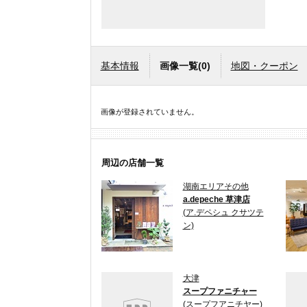
基本情報
画像一覧
(0)
地図・クーポン
画像が登録されていません。
周辺の店舗一覧
湖南エリアその他
a.depeche 草津店
(ア.デペシュ クサツテ
ン)
大津
スープファニチャー
(スープフアニチヤー)