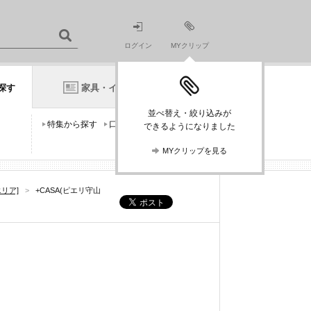
ログイン
MYクリップ
探す
家具・インテリアニュース
並べ替え・絞り込みが
特集から探す
口コミから探す
できるようになりました
MYクリップを見る
エリア]
>
+CASA(ピエリ守山