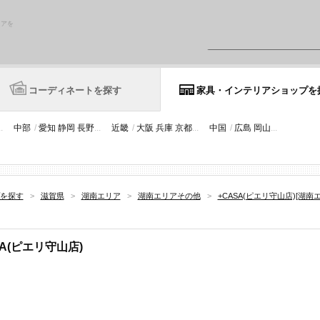
リアを
コーディネートを探す
家具・インテリアショップを
..
中部
/
愛知
静岡
長野
...
近畿
/
大阪
兵庫
京都
...
中国
/
広島
岡山
...
を探す
>
滋賀県
>
湖南エリア
>
湖南エリアその他
>
+CASA(ピエリ守山店)[湖南
SA(ピエリ守山店)