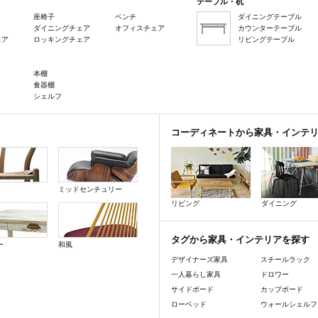
テーブル・机
座椅子
ベンチ
ダイニングテーブル
ダイニングチェア
オフィスチェア
カウンターテーブル
ェア
ロッキングチェア
リビングテーブル
本棚
食器棚
シェルフ
コーディネートから家具・インテ
ミッドセンチュリー
リビング
ダイニング
タグから家具・インテリアを探す
ー
和風
デザイナーズ家具
スチールラック
一人暮らし家具
ドロワー
サイドボード
カップボード
ローベッド
ウォールシェルフ