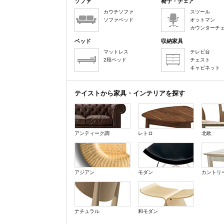
ソファ
椅子・チェア
カウチソファ
スツール
ソファベッド
オットマン
カウンターチ
ベッド
収納家具
マットレス
テレビ台
2段ベッド
チェスト
キャビネット
テイストから家具・インテリアを探す
アンティーク調
レトロ
北欧
アジアン
モダン
カントリ
ナチュラル
和モダン