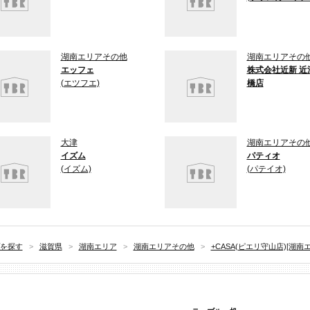
湖南エリアその他
湖南エリアその
エッフェ
株式会社近新 近
(エツフエ)
橋店
大津
湖南エリアその
イズム
パティオ
(イズム)
(パテイオ)
を探す
>
滋賀県
>
湖南エリア
>
湖南エリアその他
>
+CASA(ピエリ守山店)[湖南