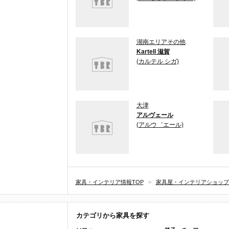
湖南エリアその他
Kartell 滋賀
(カルテル シガ)
大津
アルヴェール
(アルウ゛エール)
家具・インテリア情報TOP
>
家具屋・インテリアショップ
カテゴリから家具を探す