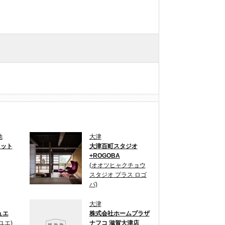
他
大津
レット
大津百町スタジオ
+ROGOBA
(オオツヒャクチョウ
スタジオ プラス ロゴ
バ)
大津
ュエ
株式会社ホームプラザ
ユエ)
ナフコ 滋賀大津店