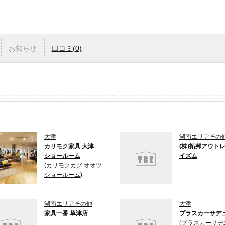
お知らせ
口コミ
(0)
大津
湖南エリアその
カリモク家具 大津
(株)拓邦アウト
ショールーム
イズム
(カリモクカグ オオツ
ショールーム)
湖南エリアその他
大津
家具一番 草津店
プラスカーサデ
(プラスカーサデ