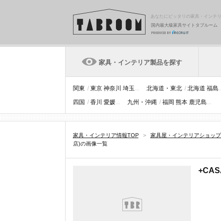
あなたにピッタリの家具・インテ
国内最大級家具サイトタブルーム
家具・インテリア製品を探す
関東
/
東京
神奈川
埼玉
...
北海道・東北
/
北海道
福島
.
四国
/
香川
愛媛
...
九州・沖縄
/
福岡
熊本
鹿児島
...
家具・インテリア情報TOP
>
家具屋・インテリアショップ
店)の画像一覧
+CA