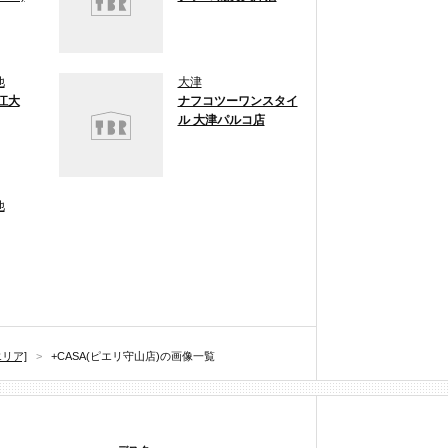
他
大津
江大
ナフコツーワンスタイ
ル 大津パルコ店
他
エリア]
>
+CASA(ピエリ守山店)の画像一覧