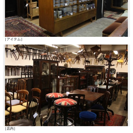
［アイテム］
［店内］