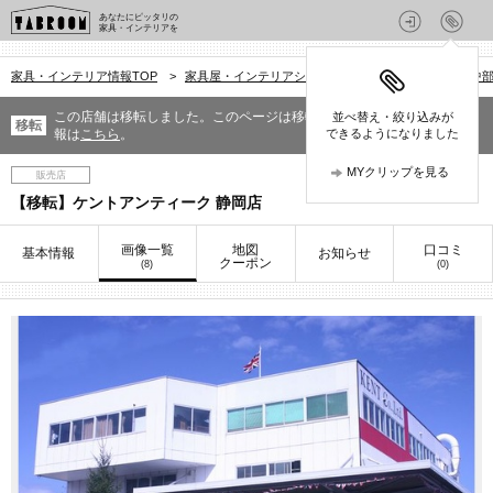
あなたにピッタリの
家具・インテリアを
家具・インテリア情報TOP
>
家具屋・インテリアショップを探す
>
静岡県
>
中
この店舗は移転しました。このページは移転前の情報です。移転先の情
並べ替え・絞り込みが
移転
報は
こちら
。
できるようになりました
MYクリップを見る
販売店
【移転】ケントアンティーク 静岡店
画像一覧
地図
口コミ
基本情報
お知らせ
クーポン
(8)
(0)