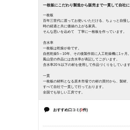
一枚板にこだわり製造から販売まで一貫して自社に
一枚板
百年三世代に渡ってお使いいただける、ちょっと自慢し
時の経過と共に価値の上がる家具。
そんな思いを込めて 丁寧に一枚板を作っています。
含水率
一枚板は乾燥が命です。
自然乾燥5～10年、その後製作前に人工乾燥機に1ヶ月
鳳山堂の作品には含水率が表記してございます。
含水率20％以下の材を使用して作品づくりをしていま
一貫
一枚板の材料となる原木市場での材の買付から、製材、
すべて自社で一貫して行っております。
全国でも珍しい工房です。
おすすめ口コミ(
0
件)