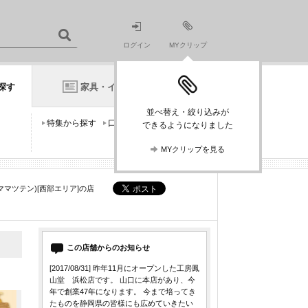
ログイン
MYクリップ
探す
家具・インテリアニュース
並べ替え・絞り込みが
特集から探す
口コミから探す
できるようになりました
MYクリップを見る
マツテン)[西部エリア]の店
この店舗からのお知らせ
[2017/08/31]
昨年11月にオープンした工房鳳
山堂 浜松店です。 山口に本店があり、今
年で創業47年になります。 今まで培ってき
たものを静岡県の皆様にも広めていきたい