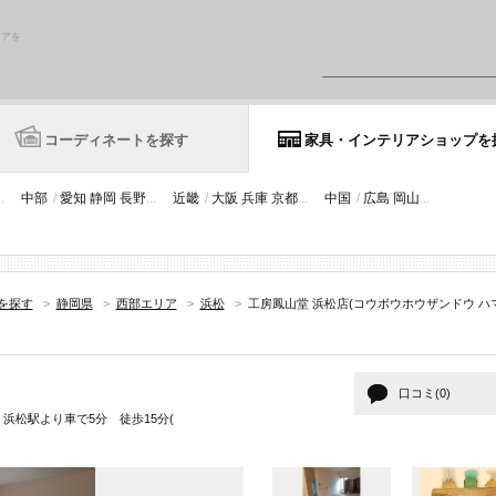
リアを
コーディネートを探す
家具・インテリアショップを
..
中部
/
愛知
静岡
長野
...
近畿
/
大阪
兵庫
京都
...
中国
/
広島
岡山
...
を探す
>
静岡県
>
西部エリア
>
浜松
>
工房鳳山堂 浜松店(コウボウホウザンドウ ハマ
口コミ(0)
浜松駅より車で5分 徒歩15分(