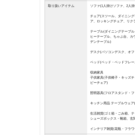
取り扱いアイテム
ソファ(1人掛けソファ、2人
チェア(スツール、ダイニン
ア、ロッキングチェア、リク
テーブル(ダイニングテーブ
ヒーテーブル、ちゃぶ台、カ
デンテーブル)
デスク(パソコンデスク、オフ
ベッド(ベッド・ベッドフレー
収納家具
子供家具(子供椅子・キッズ
ビーチェア)
照明器具(フロアスタンド・フ
キッチン用品 テーブルウェア
生活雑貨(ゴミ箱・ごみ箱、
シューズボックス・靴箱、玄関
インテリア雑貨(花瓶・フラワ