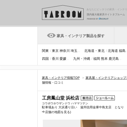
あなたにピッタリの家具・インテ
国内最大級家具サイトタブルーム
家具・インテリア製品を探す
関東
/
東京
神奈川
埼玉
...
北海道・東北
/
北海道
福島
.
四国
/
香川
愛媛
...
九州・沖縄
/
福岡
熊本
鹿児島
...
家具・インテリア情報TOP
>
家具屋・インテリアショップ
舗情報・口コミ
工房鳳山堂 浜松店
コウボウホウザンドウ ハママツテン
駐車場あり 大浜通り沿い 遠州信用金庫中島支店 となり 
店舗の地図を見る
)