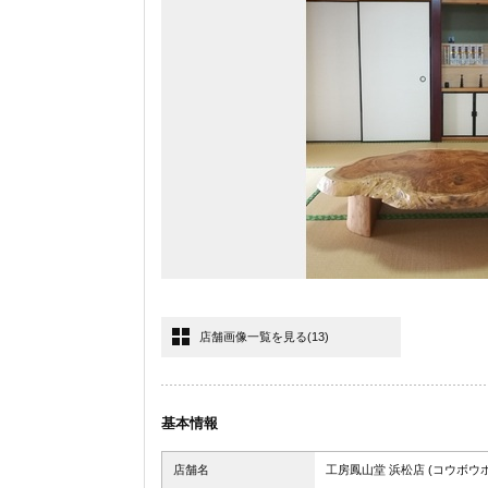
店舗画像一覧を見る
(13)
基本情報
店舗名
工房鳳山堂 浜松店 (コウボウ