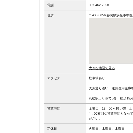
電話
053-462-7550
住所
〒430-0856 静岡県浜松市中区
大きな地図で見る
アクセス
駐車場あり
大浜通り沿い 遠州信用金
浜松駅より車で5分 徒歩15
営業時間
金曜日 12：00～18：00 土
4：00変則な営業時間となっ
ださい。
定休日
火曜日、水曜日、木曜日