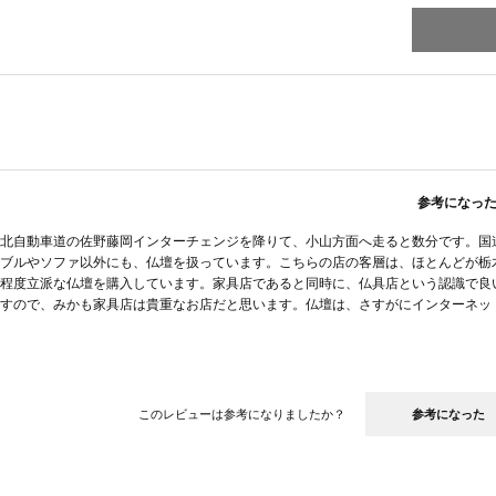
参考になっ
北自動車道の佐野藤岡インターチェンジを降りて、小山方面へ走ると数分です。国
ブルやソファ以外にも、仏壇を扱っています。こちらの店の客層は、ほとんどが栃
程度立派な仏壇を購入しています。家具店であると同時に、仏具店という認識で良
すので、みかも家具店は貴重なお店だと思います。仏壇は、さすがにインターネッ
このレビューは参考になりましたか？
参考になった