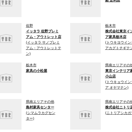
船 足利店
佐野
栃木市
イッタラ 佐野プレミ
株式会社東京イ
アム・アウトレット店
ア家具栃木店
(イッタラ サノプレミ
(トウキヨウイン
アム・アウトレットテ
アカグトチギテン
ン)
栃木市
県南エリアその
家具の小松屋
東京インテリア
小山店
(トウキョウイン
ア オヤマテン)
県南エリアその他
県南エリアその
島村家具センター
株式会社ニトリ
(シマムラカグセン
(ニトリアシカガ
ター)