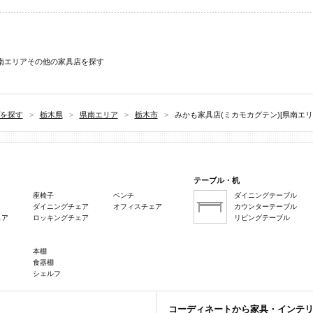
南エリアその他の家具店を探す
を探す
>
栃木県
>
県南エリア
>
栃木市
>
みかも家具店(ミカモカグテン)[県南エ
テーブル・机
座椅子
ベンチ
ダイニングテーブル
ダイニングチェア
オフィスチェア
カウンターテーブル
ェア
ロッキングチェア
リビングテーブル
本棚
食器棚
シェルフ
コーディネートから家具・インテ