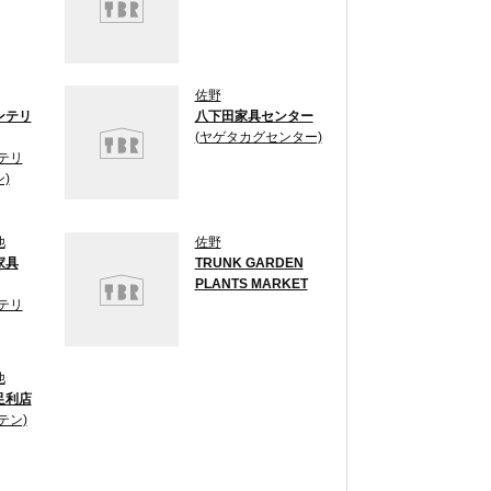
佐野
ンテリ
八下田家具センター
(ヤゲタカグセンター)
テリ
)
他
佐野
家具
TRUNK GARDEN
PLANTS MARKET
テリ
他
足利店
テン)