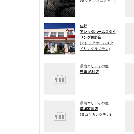
(セット ファニチャー)
佐野
アレッダホームスタイ
リング佐野店
(アレッダホームスタ
イリングサノテン)
県南エリアその他
島忠 足利店
県南エリアその他
横塚家具店
(ヨコヅカカグテン)