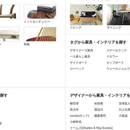
ミッドセンチュリー
リビング
ダイニング
タグから家具・インテリアを探す
ー
和風
デザイナーズ家具
スチールラック
一人暮らし家具
ドロワー
サイドボード
カップボード
ローベッド
ウォールシェルフ
探す
デザイナーから家具・インテリア
柳宗理
剣持勇
深澤直
長大作
渡辺力
川上元
nendo(ネンド)
藤森泰司
小泉誠
小林幹也
県
イームズ(Charles & Ray Eames)