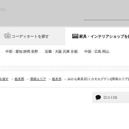
リアを
コーディネートを探す
家具・インテリアショップを
..
中部
/
愛知
静岡
長野
...
近畿
/
大阪
兵庫
京都
...
中国
/
広島
岡山
...
を探す
>
栃木県
>
県南エリア
>
栃木市
>
みかも家具店(ミカモカグテン)[県南エリア
口コミ(1)