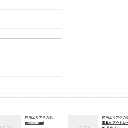
県南エリアその他
県南エリアその
mother tool
家具のアウトレ