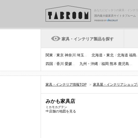
あなたにピッタリの家具・インテ
国内最大級家具サイトタブルーム
家具・インテリア製品を探す
関東
/
東京
神奈川
埼玉
...
北海道・東北
/
北海道
福島
.
四国
/
香川
愛媛
...
九州・沖縄
/
福岡
熊本
鹿児島
...
家具・インテリア情報TOP
>
家具屋・インテリアショップ
みかも家具店
ミカモカグテン
店舗の地図を見る