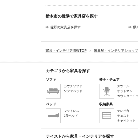
栃木市の近隣で家具店を探す
佐野の家具店を探す
県
家具・インテリア情報TOP
>
家具屋・インテリアショップ
カテゴリから家具を探す
ソファ
椅子・チェア
カウチソファ
スツール
ソファベッド
オットマン
カウンターチ
ベッド
収納家具
マットレス
テレビ台
2段ベッド
チェスト
キャビネット
テイストから家具・インテリアを探す