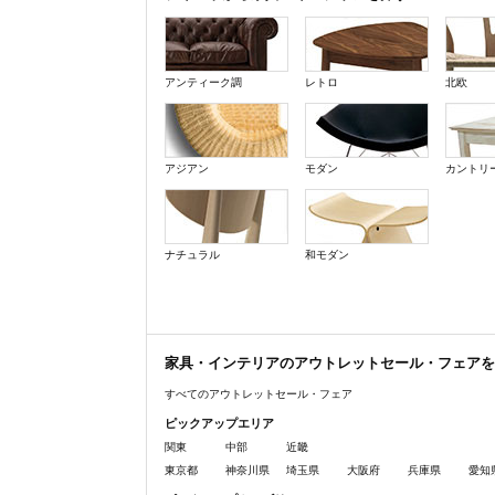
アンティーク調
レトロ
北欧
アジアン
モダン
カントリ
ナチュラル
和モダン
家具・インテリアのアウトレットセール・フェアを
すべてのアウトレットセール・フェア
ピックアップエリア
関東
中部
近畿
東京都
神奈川県
埼玉県
大阪府
兵庫県
愛知