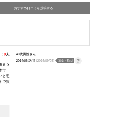
おすすめ口コミを投稿する
た：
0
人
40代男性さん
2014/06 訪問
(2016/09/05)
募集・取材
道５０
木市
いと思
トで買