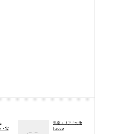
他
県南エリアその他
ット宝
hacco