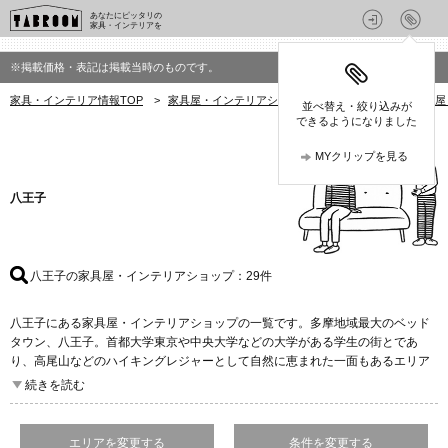
あなたにピッタリの
家具・インテリアを
※掲載価格・表記は掲載当時のものです。
家具・インテリア情報TOP
>
家具屋・インテリアショップを探す
>
東京都の家具屋
並べ替え・絞り込みが
できるようになりました
MYクリップを見る
八王子
八王子の家具屋・インテリアショップ
：29件
八王子にある家具屋・インテリアショップの一覧です。多摩地域最大のベッド
タウン、八王子。首都大学東京や中央大学などの大学がある学生の街とであ
り、高尾山などのハイキングレジャーとして自然に恵まれた一面もあるエリア
です。甲州街道をはじめ、中央自動車道、圏央道などの交通アクセスに恵ま
続きを読む
れ、郊外型の大型家具専門店が多数点在しています。
八王子エリアには大型家具を専門としたインテリアショップが点在。広大な売
エリアを変更する
条件を変更する