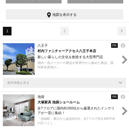
り場面積のあるショップ内では、スタイリッシュなデザインながら実用性に優
れたアイテムを見ることが可能です。中にはベルギー生まれの洋風なインテリ
アショップや、八王子に本社のある大型家具店など、さまざまな店舗をめぐっ
地図を表示する
て家具選びを楽しむことができます。
1
2
八王子
PR
村内ファニチャーアクセス八王子本店
新しい暮らしの文化を創造する大型専門店
国内一流メーカーの商品や世界中から集めた商品、国
内有名産地の…
基本情報を見る
池袋
PR
大塚家具 池袋ショールーム
全7フロアに国内外260社から厳選されたインテリ
アが⼀堂に集結！
「池袋駅」東口から徒歩約2分。全7フロア約3,400平米
の広々とし…