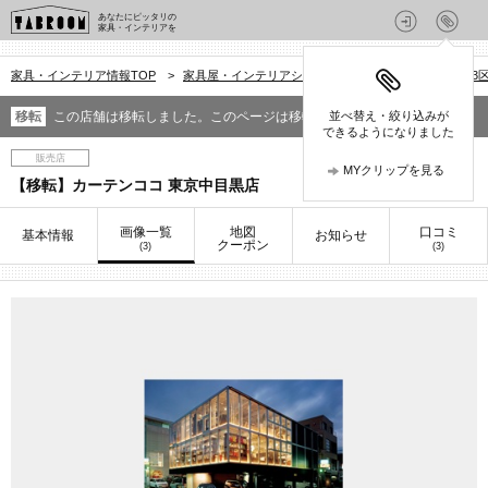
あなたにピッタリの
家具・インテリアを
家具・インテリア情報TOP
>
家具屋・インテリアショップを探す
>
東京都
>
23
移転
この店舗は移転しました。このページは移転前の情報です。
並べ替え・絞り込みが
できるようになりました
販売店
MYクリップを見る
【移転】カーテンココ 東京中目黒店
画像一覧
地図
口コミ
基本情報
お知らせ
クーポン
(3)
(3)