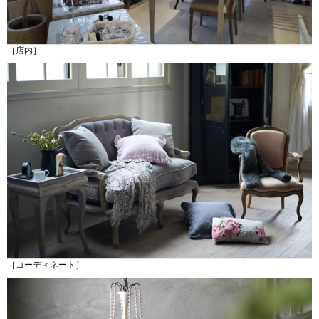
［店内］
［コーディネート］