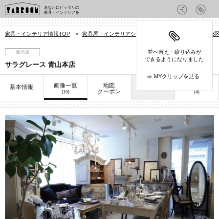
あなたにピッタリの
家具・インテリアを
家具・インテリア情報TOP
>
家具屋・インテリアショップを探す
>
東京都
>
23
並べ替え・絞り込みが
販売店
できるようになりました
サラグレース 青山本店
MYクリップを見る
画像一覧
地図
口コミ
基本情報
お知らせ
クーポン
(10)
(4)