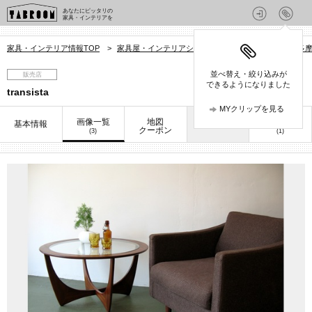
あなたにピッタリの
家具・インテリアを
家具・インテリア情報TOP
>
家具屋・インテリアショップを探す
>
東京都
>
多
並べ替え・絞り込みが
販売店
できるようになりました
transista
MYクリップを見る
画像一覧
地図
口コミ
基本情報
お知らせ
クーポン
(3)
(1)