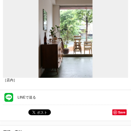
［店内］
LINEで送る
Save