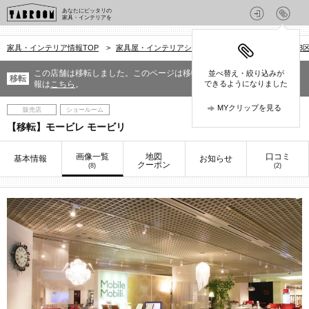
あなたにピッタリの
家具・インテリアを
家具・インテリア情報TOP
>
家具屋・インテリアショップを探す
>
東京都
>
23
この店舗は移転しました。このページは移転前の情報です。移転先の情
並べ替え・絞り込みが
移転
報は
こちら
。
できるようになりました
MYクリップを見る
販売店
ショールーム
【移転】モービレ モービリ
画像一覧
地図
口コミ
基本情報
お知らせ
クーポン
(8)
(2)