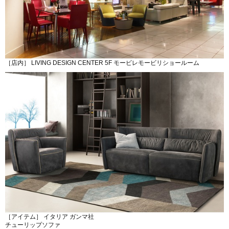
［店内］ LIVING DESIGN CENTER 5F モービレモービリショールーム
［アイテム］ イタリア ガンマ社
チューリップソファ