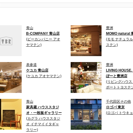
青山
豊洲
B-COMPANY 青山店
MOMO natural
(ビーカンパニー アオ
(モモ ナチュラル
ヤマテン)
ステン)
表参道
豊洲
ケユカ 青山店
LIVING HOUSE
(ケユカ アオヤマテン)
ぽーと豊洲店
(リビングハウス
ポートトヨステン
青山
千代田区その他
家具蔵 ハウススタジ
ロゴバ 東京
オ・一枚板ギャラリー
(ロゴバ トウキョ
(カグラ ハウススタジ
オ イチマイイタギャ
ラリー)