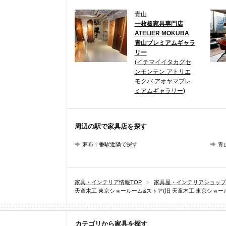
青山
一枚板家具専門店
ATELIER MOKUBA
青山プレミアムギャラ
リー
(イチマイイタカグセ
ンモンテン アトリエ
モクバ アオヤマプレ
ミアムギャラリー)
周辺の駅で家具店を探す
麻布十番駅近隣で探す
青
家具・インテリア情報TOP
>
家具屋・インテリアショップ
天童木工 東京ショールーム&ストア(旧 天童木工 東京ショールー
カテゴリから家具を探す