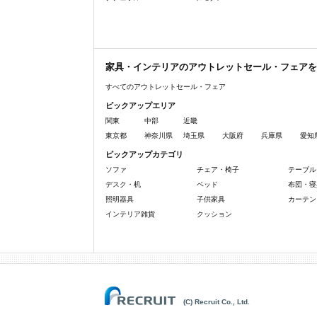
家具・インテリアのアウトレットセール・フェアを
すべてのアウトレットセール・フェア
ピックアップエリア
関東
中部
近畿
東京都
神奈川県
埼玉県
大阪府
兵庫県
愛知
ピックアップカテゴリ
ソファ
チェア・椅子
テーブル
デスク・机
ベッド
布団・寝
照明器具
子供家具
カーテン
インテリア雑貨
クッション
(C) Recruit Co., Ltd.