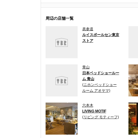
周辺の店舗一覧
表参道
ルイスポールセン東京
ストア
青山
日本ベッドショールー
ム 青山
(ニホンベッドショー
ルーム アオヤマ)
六本木
LIVING MOTIF
(リビング モティーフ)