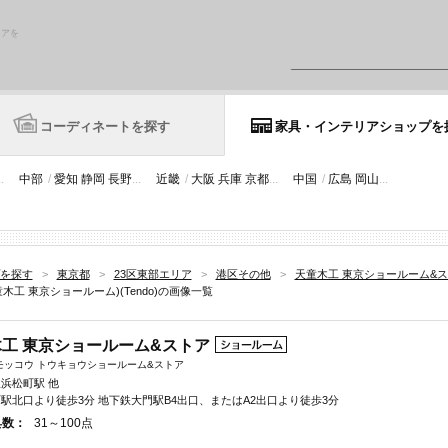
リアを
コーディネートを探す
家具・インテリアショップを
..
中部
/
愛知
静岡
長野
...
近畿
/
大阪
兵庫
京都
...
中国
/
広島
岡山
...
を探す
>
東京都
>
23区東部エリア
>
港区その他
>
天童木工 東京ショールーム&ス
工 東京ショールーム)(Tendo)の画像一覧
工 東京ショールーム&ストア
モッコウ トウキョウショールーム&ストア
線浜松町駅 他
町駅北口より徒歩3分 地下鉄大門駅B4出口、またはA2出口より徒歩3分
具数：
31～100点