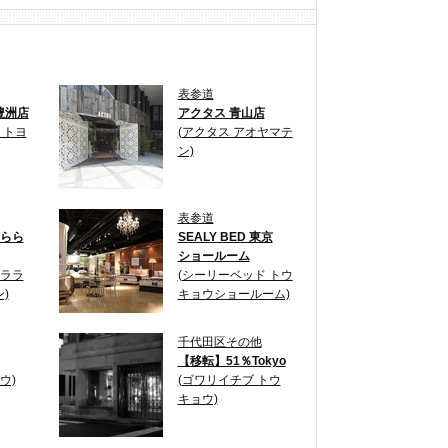
表参道
 豊洲店
アクタス 青山店
 トヨ
(アクタス アオヤマテ
ン)
表参道
. らら
SEALY BED 東京
ショールーム
 ララ
(シーリーベッド トウ
)
キョウショールーム)
千代田区その他
【移転】51％Tokyo
ウ)
(ゴワリイチブ トウ
キョウ)