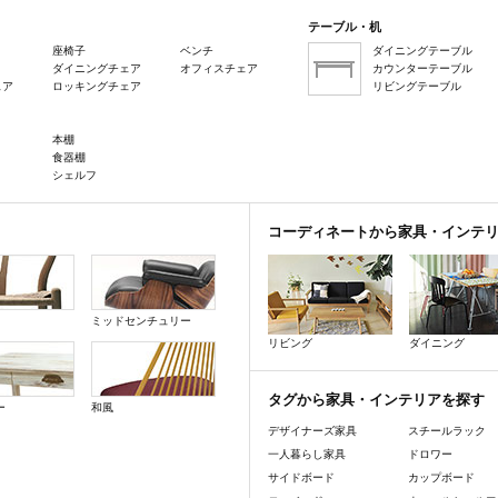
テーブル・机
座椅子
ベンチ
ダイニングテーブル
ダイニングチェア
オフィスチェア
カウンターテーブル
ェア
ロッキングチェア
リビングテーブル
本棚
食器棚
シェルフ
コーディネートから家具・インテ
ミッドセンチュリー
リビング
ダイニング
タグから家具・インテリアを探す
ー
和風
デザイナーズ家具
スチールラック
一人暮らし家具
ドロワー
サイドボード
カップボード