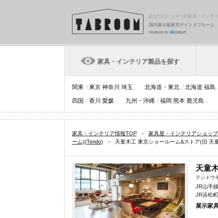
あなたにピッタリの家具・インテ
国内最大級家具サイトタブルーム
家具・インテリア製品を探す
関東
/
東京
神奈川
埼玉
...
北海道・東北
/
北海道
福島
.
四国
/
香川
愛媛
...
九州・沖縄
/
福岡
熊本
鹿児島
...
家具・インテリア情報TOP
>
家具屋・インテリアショップ
ーム)(Tendo)
>
天童木工 東京ショールーム&ストア(旧 天童木
天童木
テンドウ
JR山手
JR浜松
展示家