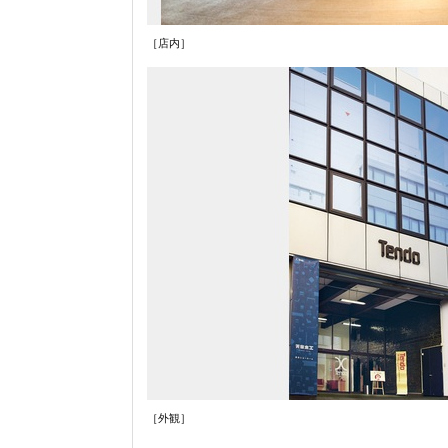
［店内］
［外観］