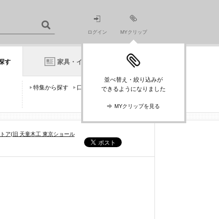
ログイン
MYクリップ
探す
家具・インテリアニュース
並べ替え・絞り込みが
特集から探す
口コミから探す
できるようになりました
MYクリップを見る
トア(旧 天童木工 東京ショール