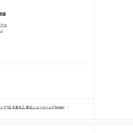
赤坂
 アカ
)
(旧 天童木工 東京ショールーム)(Tendo)
>