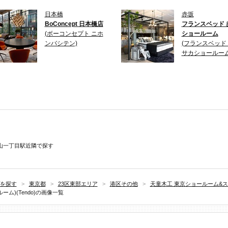
日本橋
赤坂
BoConcept 日本橋店
フランスベッド 
(ボーコンセプト ニホ
ショールーム
ンバシテン)
(フランスベッド
サカショールーム
山一丁目駅近隣で探す
を探す
>
東京都
>
23区東部エリア
>
港区その他
>
天童木工 東京ショールーム&ストア
ム)(Tendo)の画像一覧