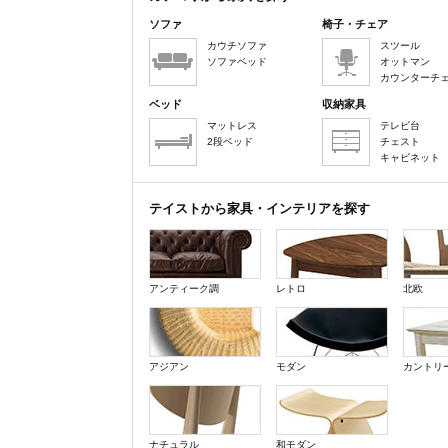
ソファ
椅子・チェア
カウチソファ
スツール
ソファベッド
オットマン
カウンターチ
ベッド
収納家具
マットレス
テレビ台
2段ベッド
チェスト
キャビネット
テイストから家具・インテリアを探す
アンティーク調
レトロ
北欧
アジアン
モダン
カントリ
ナチュラル
和モダン