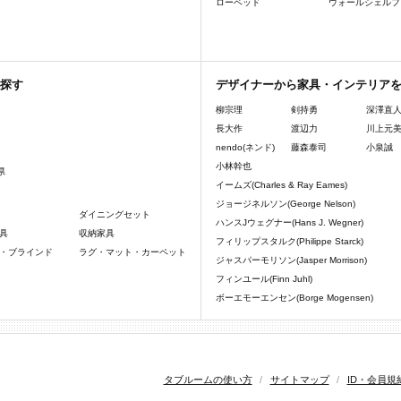
ローベッド
ウォールシェルフ
探す
デザイナーから家具・インテリア
柳宗理
剣持勇
深澤直
長大作
渡辺力
川上元
nendo(ネンド)
藤森泰司
小泉誠
小林幹也
県
イームズ(Charles & Ray Eames)
ジョージネルソン(George Nelson)
ダイニングセット
ハンスJウェグナー(Hans J. Wegner)
具
収納家具
フィリップスタルク(Philippe Starck)
・ブラインド
ラグ・マット・カーペット
ジャスパーモリソン(Jasper Morrison)
フィンユール(Finn Juhl)
ボーエモーエンセン(Borge Mogensen)
タブルームの使い方
/
サイトマップ
/
ID・会員規