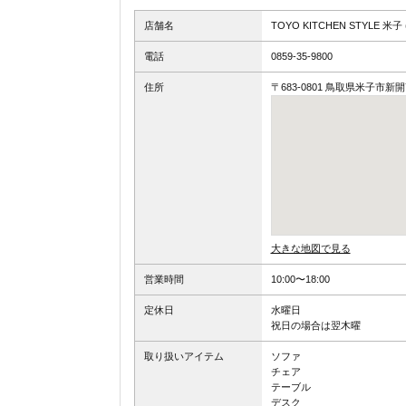
店舗名
TOYO KITCHEN STYLE
電話
0859-35-9800
住所
〒683-0801 鳥取県米子市新開7
大きな地図で見る
営業時間
10:00〜18:00
定休日
水曜日
祝日の場合は翌木曜
取り扱いアイテム
ソファ
チェア
テーブル
デスク