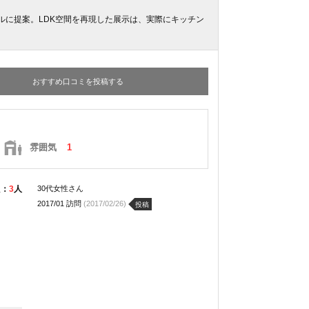
に提案。LDK空間を再現した展示は、実際にキッチン
おすすめ口コミを投稿する
雰囲気
1
た：
3
人
30代女性さん
2017/01 訪問
(2017/02/26)
投稿