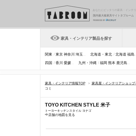
あなたにピッタリの家具・インテ
国内最大級家具サイトタブルーム
家具・インテリア製品を探す
関東
/
東京
神奈川
埼玉
...
北海道・東北
/
北海道
福島
.
四国
/
香川
愛媛
...
九州・沖縄
/
福岡
熊本
鹿児島
...
家具・インテリア情報TOP
>
家具屋・インテリアショップ
コミ
TOYO KITCHEN STYLE 米子
トーヨーキッチンスタイル ヨナゴ
店舗の地図を見る