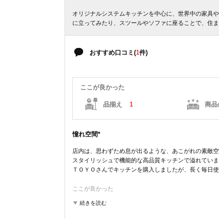
オリジナルシステムキッチンを中心に、世界中の家具や
に立ってみたり、スツールやソファに座ることで、住ま
おすすめ口コミ(
1
件)
ここが良かった
品揃え
1
商品
憧れ空間*
店内は、思わずため息が出るような、あこがれの素敵空
スタイリッシュで機能的な高品質キッチンで溢れていま
ＴＯＹＯさんでキッチンを購入しましたが、長く毎日使
ここが良かった
品揃え
商品の質
コストパフォーマンス
雰囲気
続きを読む