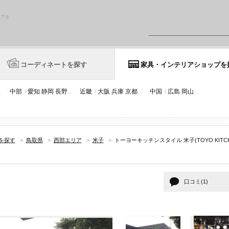
リアを
コーディネートを探す
家具・インテリアショップを
..
中部
/
愛知
静岡
長野
...
近畿
/
大阪
兵庫
京都
...
中国
/
広島
岡山
...
を探す
>
鳥取県
>
西部エリア
>
米子
>
トーヨーキッチンスタイル 米子(TOYO KITCH
口コミ(1)