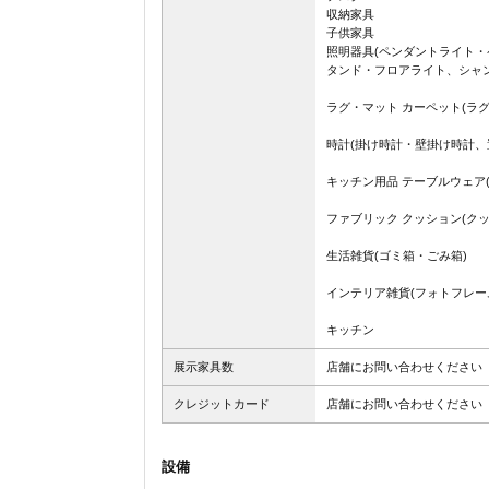
収納家具
子供家具
照明器具(ペンダントライト
タンド・フロアライト、シャン
ラグ・マット カーペット(ラ
時計(掛け時計・壁掛け時計、
キッチン用品 テーブルウェア
ファブリック クッション(クッ
生活雑貨(ゴミ箱・ごみ箱)
インテリア雑貨(フォトフレー
キッチン
展示家具数
店舗にお問い合わせください
クレジットカード
店舗にお問い合わせください
設備