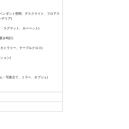
・ペンダント照明、デスクライト、フロアス
デリア)
グ・ラグマット、カーペット)
置き時計)
(カトラリー、テーブルクロス)
ション)
ム・写真立て、ミラー、オブジェ)