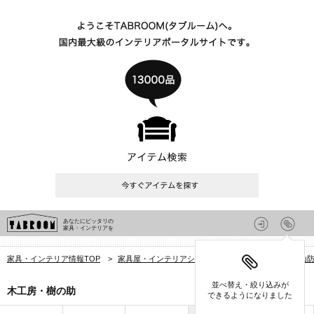
あなたにピッタリの
家具・インテリアを
家具・インテリア情報TOP
>
家具屋・インテリアショップを探す
>
山口県
>
山
並べ替え・絞り込みが
木工房・樹の助
できるようになりました