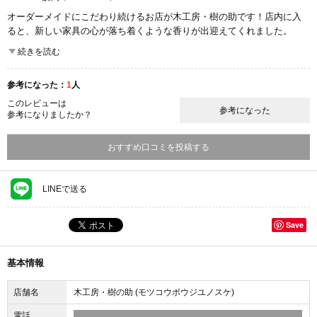
オーダーメイドにこだわり続けるお店が木工房・樹の助です！店内に入
ると、新しい家具の心が落ち着くような香りが出迎えてくれました。
こちらのお店では、既存の家具を買うというよりもお客の要望に合った
続きを読む
オーダーメイドの家具を作り上げることにこだわりを持っています。
私が訪れたときにも、椅子を注文しました。頭の中で思い描いた物を忠
参考になった：
1
人
実に再現してくれたので思わず顔がほころんでしまいました。
値段もお手ごろで、機会があればまた注文したいと感じるお店でした！
このレビューは
参考になった
参考になりましたか？
特に、お店で売られている家具よりもこだわりの逸品がほしいといった
方にはおすすめです。
おすすめ口コミを投稿する
ここが良かった
商品の質
雰囲気
LINEで送る
Save
基本情報
店舗名
木工房・樹の助 (モツコウボウジユノスケ)
電話