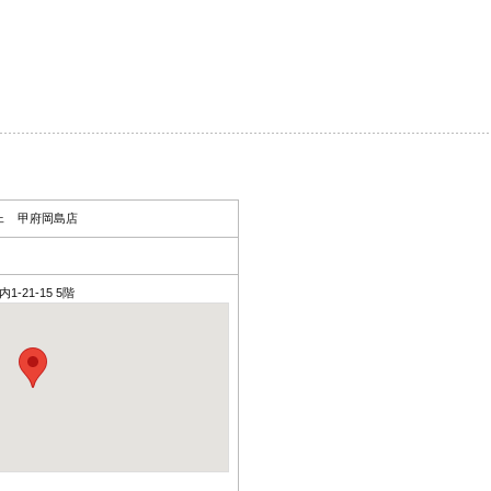
ェ 甲府岡島店
1-21-15 5階