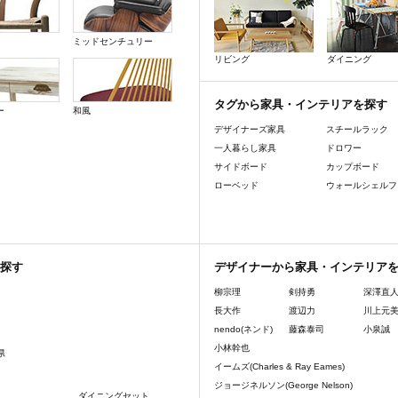
ミッドセンチュリー
リビング
ダイニング
タグから家具・インテリアを探す
ー
和風
デザイナーズ家具
スチールラック
一人暮らし家具
ドロワー
サイドボード
カップボード
ローベッド
ウォールシェルフ
探す
デザイナーから家具・インテリア
柳宗理
剣持勇
深澤直
長大作
渡辺力
川上元
nendo(ネンド)
藤森泰司
小泉誠
小林幹也
県
イームズ(Charles & Ray Eames)
ジョージネルソン(George Nelson)
ダイニングセット