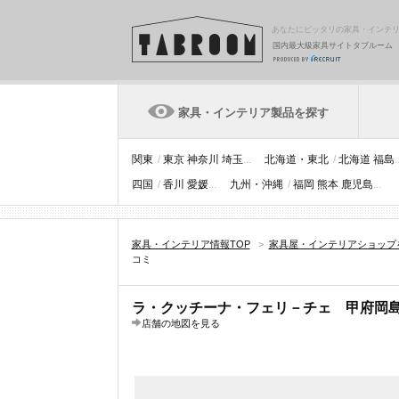
あなたにピッタリの家具・インテ
国内最大級家具サイトタブルーム
家具・インテリア製品を探す
関東
/
東京
神奈川
埼玉
...
北海道・東北
/
北海道
福島
.
四国
/
香川
愛媛
...
九州・沖縄
/
福岡
熊本
鹿児島
...
家具・インテリア情報TOP
>
家具屋・インテリアショップ
コミ
ラ・クッチーナ・フェリ－チェ 甲府岡
店舗の地図を見る