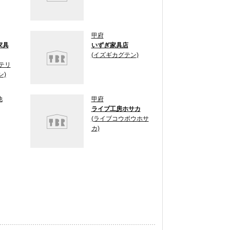
甲府
家具
いずぎ家具店
(イズギカグテン)
テリ
ン)
他
甲府
ライブ工房ホサカ
(ライブコウボウホサ
カ)