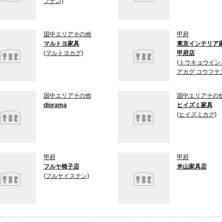
フテン)
国中エリアその他
甲府
マルトヨ家具
東京インテリア
(マルトヨカグ)
甲府店
(トウキョウイン
アカグ コウフテ
国中エリアその他
国中エリアその
diorama
ヒイズミ家具
(ヒイズミカグ)
甲府
甲府
フルヤ椅子店
米山家具店
(フルヤイステン)