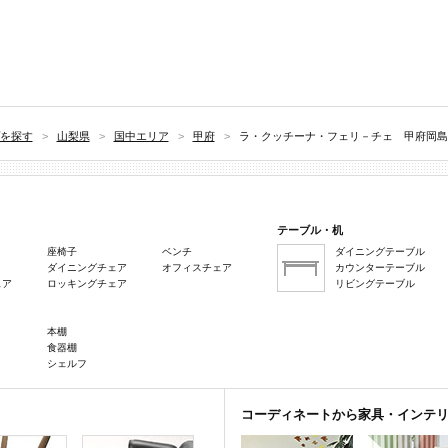
を探す
>
山梨県
>
国中エリア
>
甲府
>
ラ・クッチーナ・フェリ－チェ 甲府岡島
テーブル・机
座椅子
ベンチ
ダイニングテーブル
ダイニングチェア
オフィスチェア
カウンターテーブル
ェア
ロッキングチェア
リビングテーブル
本棚
食器棚
シェルフ
コーディネートから家具・インテ