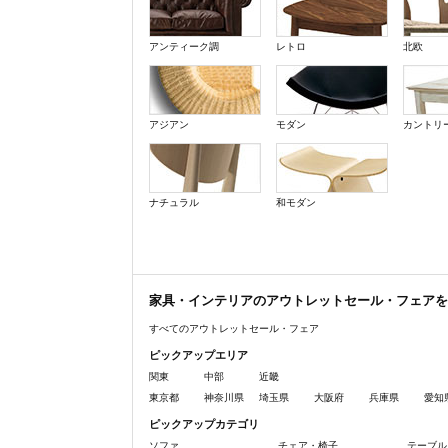
アンティーク調
レトロ
北欧
アジアン
モダン
カントリ
ナチュラル
和モダン
家具・インテリアのアウトレットセール・フェアを
すべてのアウトレットセール・フェア
ピックアップエリア
関東
中部
近畿
東京都
神奈川県
埼玉県
大阪府
兵庫県
愛知
ピックアップカテゴリ
ソファ
チェア・椅子
テーブル