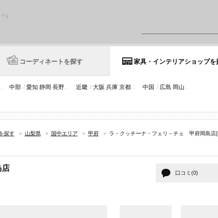
リアを
コーディネートを探す
家具・インテリアショップを
..
中部
/
愛知
静岡
長野
...
近畿
/
大阪
兵庫
京都
...
中国
/
広島
岡山
...
を探す
>
山梨県
>
国中エリア
>
甲府
>
ラ・クッチーナ・フェリ－チェ 甲府岡島店[
島店
口コミ(0)