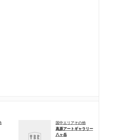
他
国中エリアその他
高原アートギャラリー
八ヶ岳