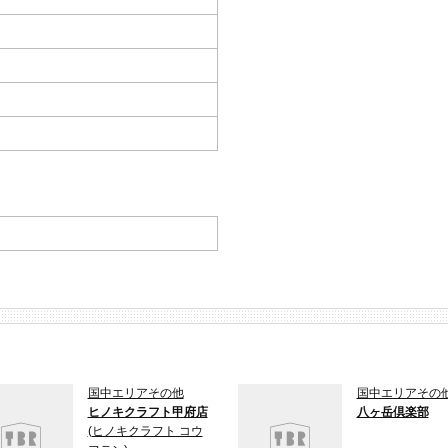
国中エリアその他
国中エリアその
ヒノキクラフト甲府店
八ヶ岳倶楽部
(ヒノキクラフト コウ