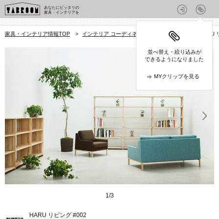
あなたにピッタリの
家具・インテリアを
家具・インテリア情報TOP
>
インテリア コーディネート集
>
リビング
>
HARU 
並べ替え・絞り込みが
できるようになりました
MYクリップを見る
1
/
3
HARU リビング #002