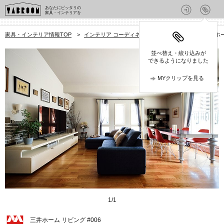
あなたにピッタリの
家具・インテリアを
家具・インテリア情報TOP
>
インテリア コーディネート集
>
リビング
>
三井ホー
並べ替え・絞り込みが
できるようになりました
MYクリップを見る
1
/
1
三井ホーム リビング #006