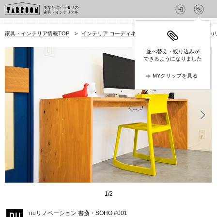
あなたにピッタリの
家具・インテリアを
家具・インテリア情報TOP
>
インテリア コーディネート集
>
書斎・SOHO
>
nu
並べ替え・絞り込みが
できるようになりました
MYクリップを見る
1
/
2
nuリノベーション 書斎・SOHO #001