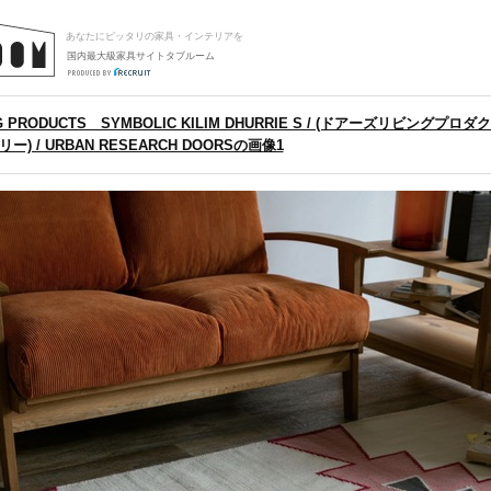
あなたにピッタリの家具・インテリアを
国内最大級家具サイトタブルーム
NG PRODUCTS SYMBOLIC KILIM DHURRIE S / (ドアーズリビングプ
) / URBAN RESEARCH DOORSの画像1