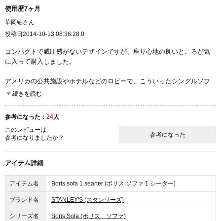
使用歴7ヶ月
華岡紬さん
投稿日
2014-10-13 08:36:28.0
コンパクトで威圧感がないデザインですが、座り心地の良いところが気
に入って購入しました。
アメリカの公共施設やホテルなどのロビーで、こういったシングルソフ
ァが並べてあって、おしゃれでくつろげるスペースが作ってあったのを
続きを読む
良く見かけたので、そういうイメージでの自分用のスペースです。テレ
ビを見たり、読書をしたりする時間が本当に充実しますし、形もとても
参考になった：
24
人
美しいので部屋の雰囲気もよくなります。小さいマンションに住んでい
このレビューは
るので、2シーターや3シーターよりも、部屋が広く使える点も気に入っ
参考になった
参考になりましたか？
ています。
大きさはデフォルトのままで、張地は綿と麻の紺色で貼ってもらいまし
アイテム詳細
た。
アイテム名
Boris sofa 1 searter (ボリス ソファ 1 シーター)
普段のお手入れは、洋服ブラシでささっとほこりを払う程度です。
ブランド名
STANLEY'S (スタンリーズ)
シリーズ名
Boris Sofa (ボリス ソファ)