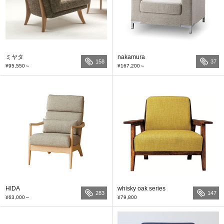
ミヤタ
nakamura
158
37
¥95,550
～
¥167,200
～
HIDA
whisky oak series
283
147
¥63,000
～
¥79,800