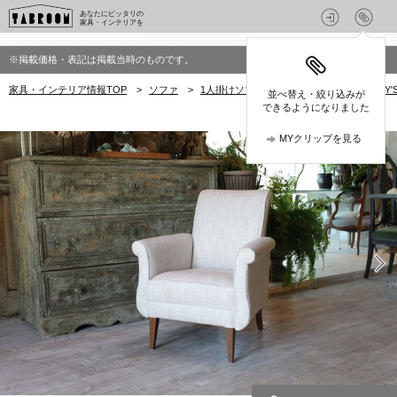
あなたにピッタリの
家具・インテリアを
※掲載価格・表記は掲載当時のものです。
家具・インテリア情報TOP
>
ソファ
>
1人掛けソファ
>
スタンリーズ(STANLEY
並べ替え・絞り込みが
できるようになりました
MYクリップを見る