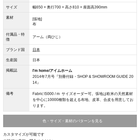
サイズ
幅650 × 奥行700 × 高さ810 × 座面高390mm
素材
[張地]
布
付属品・特
アーム（両ひじ）
徴
ブランド国
日本
生産国
日本
掲載誌
I'm home/アイムホーム
2014年7月号『別冊付録・SHOP & SHOWROOM GUIDE 20
14』
備考
Fabric:\5000 / m サイズオーダー可。張地は欧米の天然素材
を中心に10000種類を超える布地、皮革、合皮を用意してお
ります。
色・サイズ・素材のパターンを見る
カスタマイズが可能です