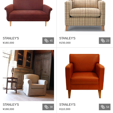
STANLEY'S
STANLEY'S
45
23
¥160,000
¥150,000
STANLEY'S
STANLEY'S
38
54
¥168,000
¥110,000