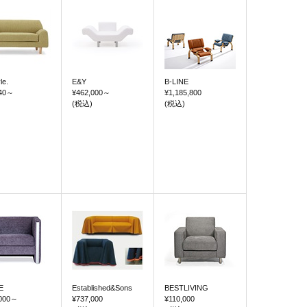
le.
E&Y
B-LINE
40
～
¥462,000
～
¥1,185,800
(税込)
(税込)
E
Established&Sons
BESTLIVING
000
～
¥737,000
¥110,000