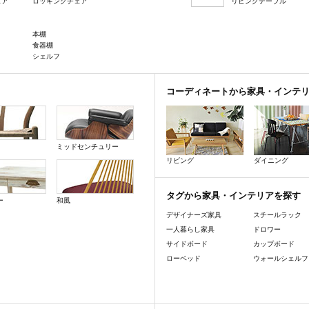
ェア
ロッキングチェア
リビングテーブル
本棚
食器棚
シェルフ
コーディネートから家具・インテ
ミッドセンチュリー
リビング
ダイニング
タグから家具・インテリアを探す
ー
和風
デザイナーズ家具
スチールラック
一人暮らし家具
ドロワー
サイドボード
カップボード
ローベッド
ウォールシェルフ