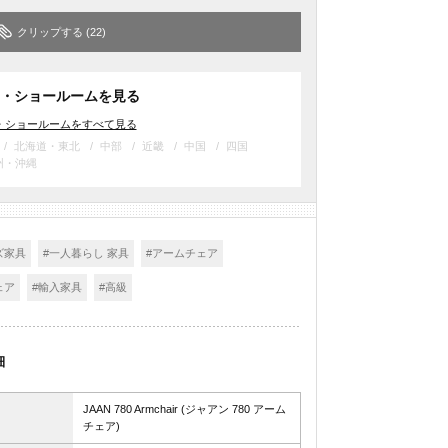
クリップする
(22)
・ショールームを見る
・ショールームをすべて見る
北海道・東北
中部
近畿
中国
四国
州・沖縄
ズ家具
#一人暮らし 家具
#アームチェア
ェア
#輸入家具
#高級
細
JAAN 780 Armchair (ジャアン 780 アーム
チェア)