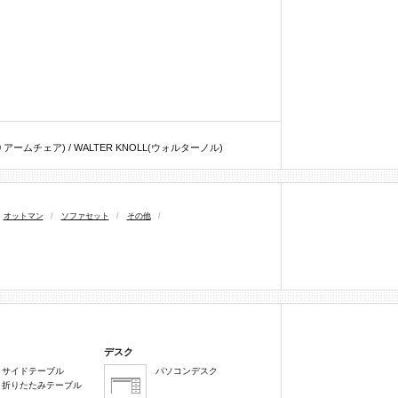
 780 アームチェア) / WALTER KNOLL(ウォルターノル)
オットマン
/
ソファセット
/
その他
/
デスク
サイドテーブル
パソコンデスク
折りたたみテーブル