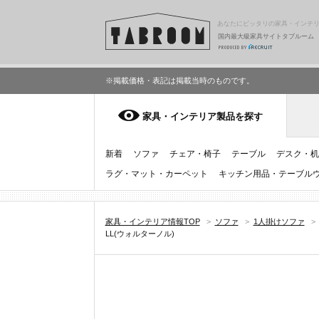
あなたにピッタリの家具・インテ
国内最大級家具サイトタブルーム
※掲載価格・表記は掲載当時のものです。
家具・インテリア製品を探す
新着
ソファ
チェア・椅子
テーブル
デスク・机
ラグ・マット・カーペット
キッチン用品・テーブル
家具・インテリア情報TOP
>
ソファ
>
1人掛けソファ
>
LL(ウォルターノル)