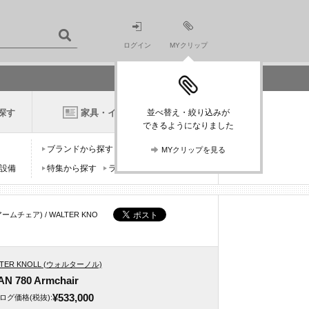
ログイン
MYクリップ
探す
家具・インテリアニュース
並べ替え・絞り込みが
できるようになりました
ブランドから探す
デザイナーから探す
MYクリップを見る
設備
特集から探す
ランキングから探す
 アームチェア) / WALTER KNO
TER KNOLL (ウォルターノル)
AN 780 Armchair
¥533,000
ログ価格
(税抜)
: