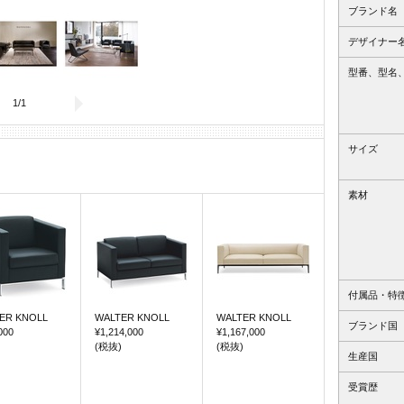
ブランド名
デザイナー
型番、型名
1
/
1
サイズ
素材
付属品・特
ER KNOLL
WALTER KNOLL
WALTER KNOLL
ブランド国
000
¥1,214,000
¥1,167,000
(税抜)
(税抜)
生産国
受賞歴