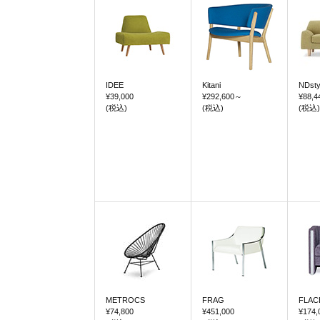
IDEE
Kitani
NDsty
¥39,000
¥292,600
～
¥88,4
(税込)
(税込)
(税込)
METROCS
FRAG
FLAC
¥74,800
¥451,000
¥174,