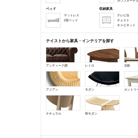
カウンターチ
ベッド
収納家具
マットレス
テレビ台
2段ベッド
チェスト
キャビネット
テイストから家具・インテリアを探す
アンティーク調
レトロ
北欧
アジアン
モダン
カントリ
ナチュラル
和モダン