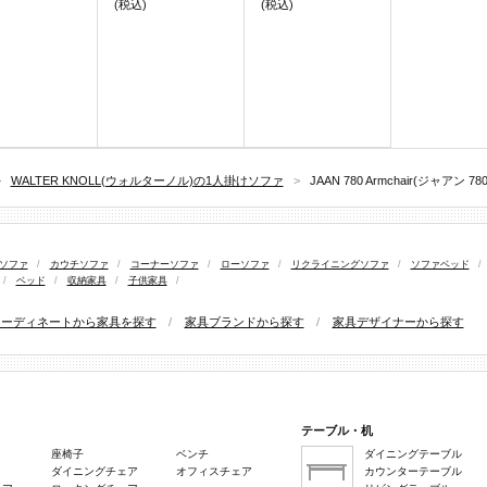
(税込)
(税込)
>
WALTER KNOLL(ウォルターノル)の1人掛けソファ
>
JAAN 780 Armchair(ジャアン
けソファ
/
カウチソファ
/
コーナーソファ
/
ローソファ
/
リクライニングソファ
/
ソファベッド
/
/
ベッド
/
収納家具
/
子供家具
/
コーディネートから家具を探す
/
家具ブランドから探す
/
家具デザイナーから探す
テーブル・机
座椅子
ベンチ
ダイニングテーブル
ダイニングチェア
オフィスチェア
カウンターテーブル