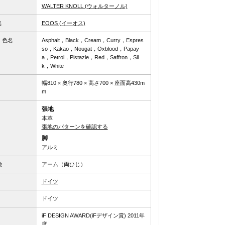
WALTER KNOLL (ウォルターノル)
名
EOOS (イーオス)
、色名
Asphalt，Black，Cream，Curry，Espres
so，Kakao，Nougat，Oxblood，Papay
a，Petrol，Pistazie，Red，Saffron，Sil
k，White
幅810 × 奥行780 × 高さ700 × 座面高430m
m
張地
本革
張地のパターンを確認する
脚
アルミ
徴
アーム（両ひじ）
ドイツ
ドイツ
iF DESIGN AWARD(iFデザイン賞) 2011年
度