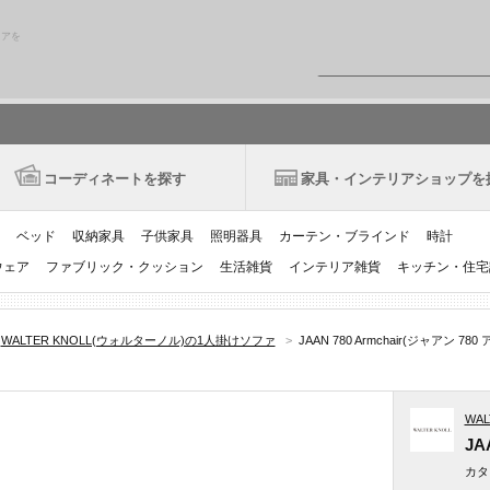
リアを
コーディネートを探す
家具・インテリアショップを
ベッド
収納家具
子供家具
照明器具
カーテン・ブラインド
時計
ウェア
ファブリック・クッション
生活雑貨
インテリア雑貨
キッチン・住宅
WALTER KNOLL(ウォルターノル)の1人掛けソファ
>
JAAN 780 Armchair(ジャアン 780
WAL
JA
カタ