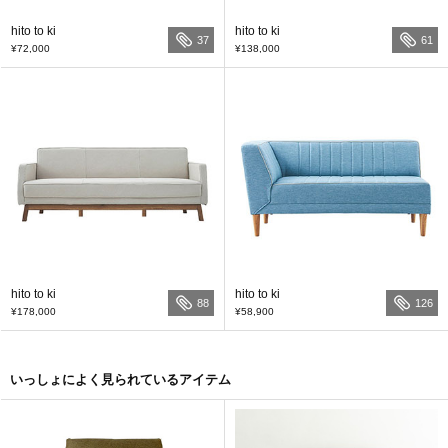
hito to ki
hito to ki
37
61
¥72,000
¥138,000
hito to ki
hito to ki
88
126
¥178,000
¥58,900
いっしょによく見られているアイテム