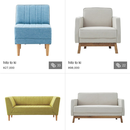
hito to ki
hito to ki
33
22
¥27,000
¥98,000