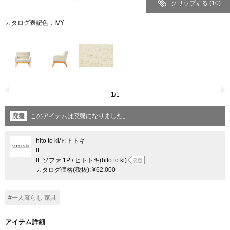
クリップする
(10)
カタログ表記色：IVY
1
/
1
廃盤
このアイテムは廃盤になりました。
hito to ki
/ヒトトキ
IL
IL ソファ 1P / ヒトトキ(hito to ki)
廃盤
カタログ価格
(税抜)
:
¥62,000
#一人暮らし 家具
アイテム詳細