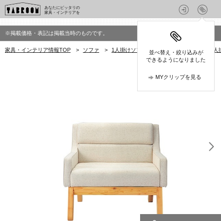
あなたにピッタリの
家具・インテリアを
※掲載価格・表記は掲載当時のものです。
家具・インテリア情報TOP
>
ソファ
>
1人掛けソファ
>
ヒトトキ(hito to ki)の
並べ替え・絞り込みが
できるようになりました
MYクリップを見る