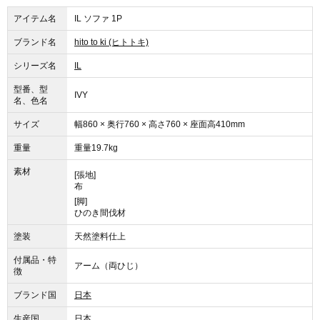
アイテム名
IL ソファ 1P
ブランド名
hito to ki (ヒトトキ)
シリーズ名
IL
型番、型
IVY
名、色名
サイズ
幅860 × 奥行760 × 高さ760 × 座面高410mm
重量
重量19.7kg
素材
[張地]
布
[脚]
ひのき間伐材
塗装
天然塗料仕上
付属品・特
アーム（両ひじ）
徴
ブランド国
日本
生産国
日本