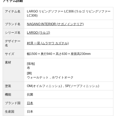
アイテム詳細
アイテム名
LARGO リビングソファー LC306 (ラルゴ リビングソファー
LC306)
ブランド名
NAGANO INTERIOR (ナガノインテリア)
シリーズ名
LARGO (ラルゴ)
デザイナー
村澤 一晃 (ムラサワ カズテル)
名
サイズ
幅1500 × 奥行940 × 高さ630 × 座面高230mm
素材
[張地]
布
[脚]
ウォールナット，ホワイトオーク
塗装
OM(オイルフィニッシュ)，SP(ソープフィニッシュ)
機能
抗菌
ブランド国
日本
生産国
日本