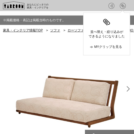
あなたにピッタリの
家具・インテリアを
※掲載価格・表記は掲載当時のものです。
家具・インテリア情報TOP
>
ソファ
>
ローソファ
>
ナガノインテリア(NAGANO 
並べ替え・絞り込みが
できるようになりました
MYクリップを見る