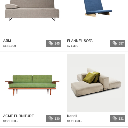
AJIM
FLANNEL SOFA
245
357
¥131,000
～
¥71,390
～
ACME FURNITURE
Kartell
130
131
¥191,000
～
¥171,490
～