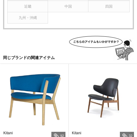
近畿
中国
四国
九州・沖縄
同じブランドの関連アイテム
Kitani
Kitani
92
32