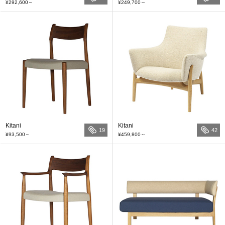
¥292,600
～
¥249,700
～
Kitani
Kitani
19
42
¥93,500
～
¥459,800
～