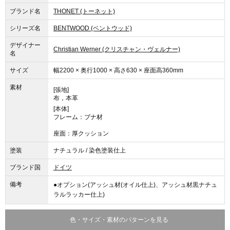
ブランド名
THONET (トーネット)
シリーズ名
BENTWOOD (ベントウッド)
デザイナー
Christian Werner (クリスチャン・ヴェルナー)
名
サイズ
幅2200 × 奥行1000 × 高さ630 × 座面高360mm
素材
[張地]
布，本革
[本体]
フレーム：ブナ材
座面：厚クッション
塗装
ナチュラル / 染色塗装仕上
ブランド国
ドイツ
備考
●オプション(アッシュ材(オイル仕上)、アッシュ材黒ナチュ
ラルラッカー仕上)
色・サイズ・素材のパターンを見る