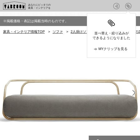
あなたにピッタリの
家具・インテリアを
※掲載価格・表記は掲載当時のものです。
家具・インテリア情報TOP
>
ソファ
>
2人掛けソファ
>
トーネット(THONET)
並べ替え・絞り込みが
できるようになりました
MYクリップを見る