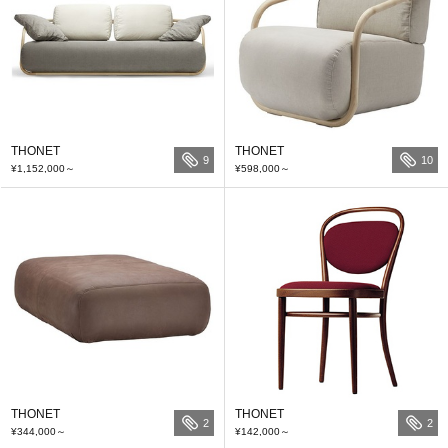
THONET
THONET
9
10
¥1,152,000
～
¥598,000
～
THONET
THONET
2
2
¥344,000
～
¥142,000
～