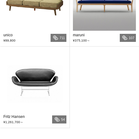
unico
maruni
711
107
¥89,800
¥375,100
～
Fritz Hansen
54
¥1,261,700
～