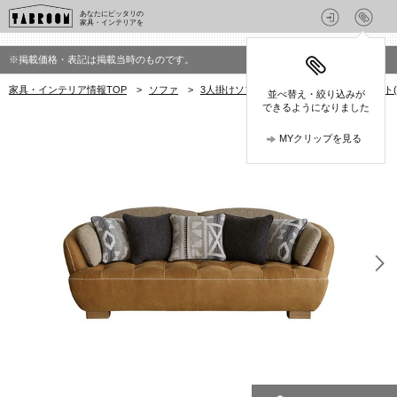
あなたにピッタリの
家具・インテリアを
※掲載価格・表記は掲載当時のものです。
家具・インテリア情報TOP
>
ソファ
>
3人掛けソファ
>
クラッシュプロジェクト(CR
並べ替え・絞り込みが
できるようになりました
MYクリップを見る