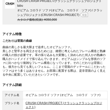
CRUSH CRASH PROJECT
/クラッシュクラッシュプロジェクト
tabu
オピアム コロラド ソファ(オピアム コロラド ソファ) / クラッ
シュプロジェクト(CRUSH CRASH PROJECT)
廃盤
カタログ価格
(税抜)
:
¥350,000
アイテム特徴
こだわりは背面の曲線
曲線の美しさを最大限まで追求したオピアムソファ。
美しさと堅牢さを両立させるためには、緻密に考えられたフレーム構造と熟練
の職人の技が必要です。革の張り込みも大変難しく決められた何人かの熟練の
職人がハンドメイドで張り込んでいきます。オピアムはシンプルな形状のソフ
ァに比べかなり複雑なフレーム構造になっています。そのこだわりは背面に
も。後方から見ても美しいフォルム、ここまで背面のディテールにこだわった
ソファはそう多くはありません。お部屋に配置する際は、是非背面のよく見え
る中央に配置していただきたいソファです。
アイテム詳細
アイテム名
オピアム コロラド ソファ (オピアム コロラド ソファ)
ブランド名
CRUSH CRASH PROJECT (クラッシュクラッシュプロジ
ェクト)