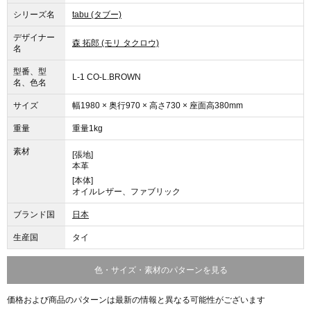
シリーズ名
tabu (タブー)
デザイナー
森 拓郎 (モリ タクロウ)
名
型番、型
L-1 CO-L.BROWN
名、色名
サイズ
幅1980 × 奥行970 × 高さ730 × 座面高380mm
重量
重量1kg
素材
[張地]
本革
[本体]
オイルレザー、ファブリック
ブランド国
日本
生産国
タイ
色・サイズ・素材のパターンを見る
価格および商品のパターンは最新の情報と異なる可能性がございます