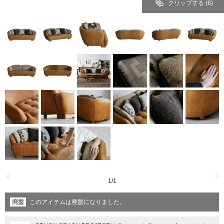
クリップする
(6)
1
/
1
廃盤
このアイテムは廃盤になりました。