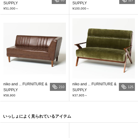
SUPPLY
SUPPLY
¥51,000
～
¥100,000
～
niko and ... FURNITURE &
niko and ... FURNITURE &
210
125
SUPPLY
SUPPLY
¥58,900
¥37,905
～
いっしょによく見られているアイテム