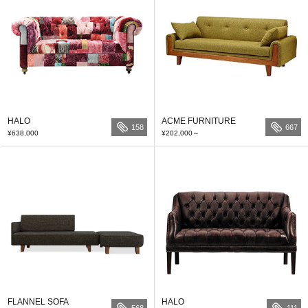
HALO
ACME FURNITURE
158
667
¥638,000
¥202,000
～
FLANNEL SOFA
HALO
568
111