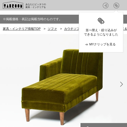
あなたにピッタリの
家具・インテリアを
※掲載価格・表記は掲載当時のものです。
家具・インテリア情報TOP
>
ソファ
>
カウチソファ
>
niko and ... FUR
並べ替え・絞り込みが
できるようになりました
MYクリップを見る