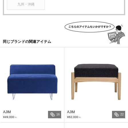
九州・沖縄
同じブランドの関連アイテム
AJIM
AJIM
16
22
¥49,000
～
¥62,000
～