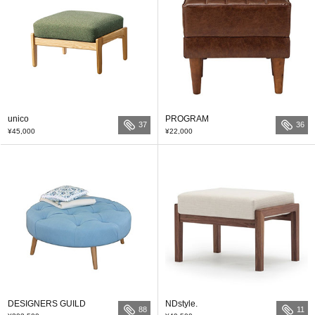
unico
PROGRAM
37
36
¥45,000
¥22,000
DESIGNERS GUILD
NDstyle.
88
11