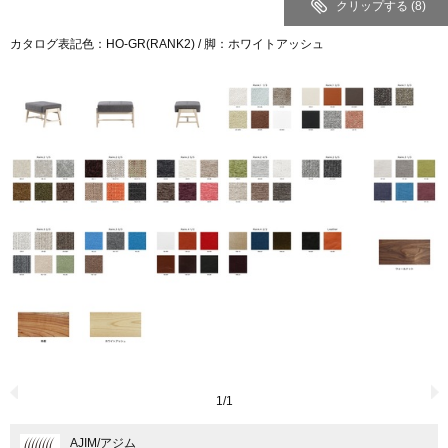
クリップする
(8)
カタログ表記色：HO-GR(RANK2) / 脚：ホワイトアッシュ
1
/
1
AJIM
/アジム