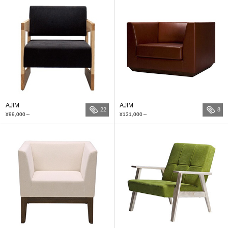
AJIM
AJIM
22
8
¥99,000
～
¥131,000
～