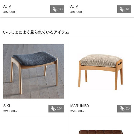
AJIM
AJIM
38
61
¥97,000
～
¥91,000
～
いっしょによく見られているアイテム
SiKI
MARUNI60
154
20
¥21,000
～
¥50,600
～