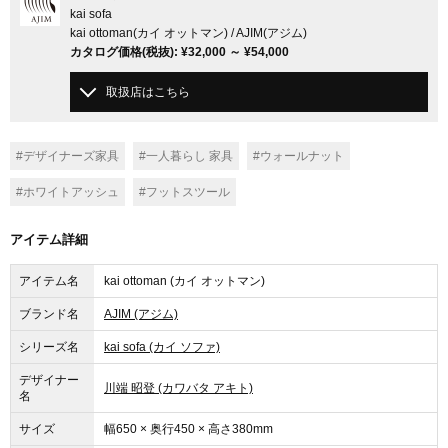
kai sofa
kai ottoman(カイ オットマン) / AJIM(アジム)
カタログ価格
(税抜)
:
¥32,000
～
¥54,000
取扱店はこちら
#デザイナーズ家具
#一人暮らし 家具
#ウォールナット
#ホワイトアッシュ
#フットスツール
アイテム詳細
アイテム名
kai ottoman (カイ オットマン)
ブランド名
AJIM (アジム)
シリーズ名
kai sofa (カイ ソファ)
デザイナー
川端 昭登 (カワバタ アキト)
名
サイズ
幅650 × 奥行450 × 高さ380mm