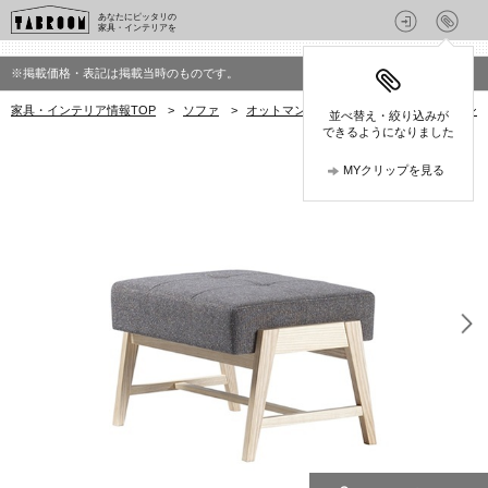
あなたにピッタリの
家具・インテリアを
※掲載価格・表記は掲載当時のものです。
家具・インテリア情報TOP
>
ソファ
>
オットマン
>
AJIM(アジム)のオットマン
並べ替え・絞り込みが
できるようになりました
MYクリップを見る