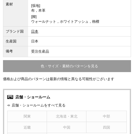
素材
[張地]
布，本革
[脚]
ウォールナット，ホワイトアッシュ，栴檀
ブランド国
日本
生産国
日本
備考
受注生産品
色・サイズ・素材のパターンを見る
価格および商品のパターンは最新の情報と異なる可能性がございます
店舗・ショールーム
店舗・ショールームをすべて見る
関東
北海道・東北
中部
近畿
中国
四国