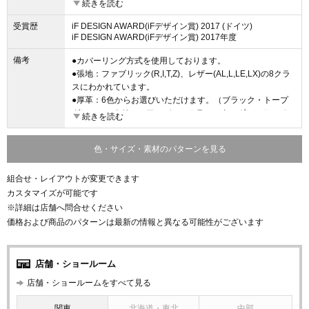
続きを読む
2018年1月号『人生を変える家具と暮らす』
受賞歴
iF DESIGN AWARD(iFデザイン賞) 2017 (ドイツ)
iF DESIGN AWARD(iFデザイン賞) 2017年度
備考
●カバーリング方式を使用しております。
●張地：ファブリック(R,I,T,Z)、レザー(AL,L,LE,LX)の8クラ
スにわかれています。
●厚革：6色からお選びいただけます。（ブラック・トープ
グレー・エクリュ・アンバー・テラコッタ・ヴィンテージ
続きを読む
ブラウン）
●ボディフレームとクッションは別々の張地からお選びいた
色・サイズ・素材のパターンを見る
だけます。
●掲載価格帯は人気の高い張地クラスでの価格を表示してお
組合せ・レイアウトが変更できます
ります。
●サイズ・素材の組み合わせは多数ございます。詳細につき
カスタマイズが可能です
ましてはお問合せください。
※詳細は店舗へ問合せください
価格および商品のパターンは最新の情報と異なる可能性がございます
店舗・ショールーム
店舗・ショールームをすべて見る
関東
北海道・東北
中部