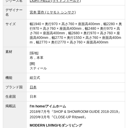
シリーズ名
LIGHT FIELD (ライトフィールド)
使用しています。
デザイナー
宮本 晋作 (ミヤモト シンサク)
名
サイズ
幅1940 × 奥行970 × 高さ760 × 座面高400mm，幅2280 × 奥
行970 × 高さ760 × 座面高400mm，幅2480 × 奥行970 × 高
さ760 × 座面高400mm，幅2680 × 奥行970 × 高さ760 × 座
面高400mm，幅2770 × 奥行1550 × 高さ760 × 座面高400m
m，幅2770 × 奥行2770 × 高さ760 × 座面高400mm
素材
[張地]
布，本革
[脚]
スティール
機能
組立式
ブランド国
日本
生産国
日本
掲載誌
I'm home/アイムホーム
2018年7月号『SHOP & SHOWROOM GUIDE 2018-2019』
2020年3月号『CLOSE-UP Ritzwell』
MODERN LIVING/モダンリビング