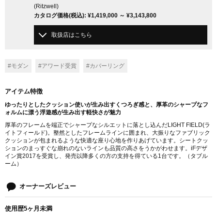
(Ritzwell)
カタログ価格
(税込)
:
¥1,419,000
～
¥3,143,800
取扱店はこちら
#モダン
#アワード受賞
#カバーリング
アイテム特徴
ゆったりとしたクッション使いが生み出すくつろぎ感と、厚革のシャープなフ
ォルムに漂う浮遊感が生み出す軽快さが魅力
厚革のフレームを端正でシャープなシルエットに落とし込んだLIGHT FIELD(ラ
イトフィールド)。整然としたフレームラインに囲まれ、大振りなファブリック
クッションが包まれるような快適な座り心地を作りあげています。シートクッ
ションのまっすぐな崩れのないラインも品質の高さをうかがわせます。iFデザ
イン賞2017を受賞し、発売以降多くの方の支持を得ている1台です。（タブル
ーム）
オーナーズレビュー
使用歴5ヶ月未満