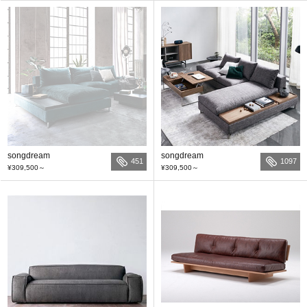
songdream
songdream
451
1097
¥309,500
～
¥309,500
～