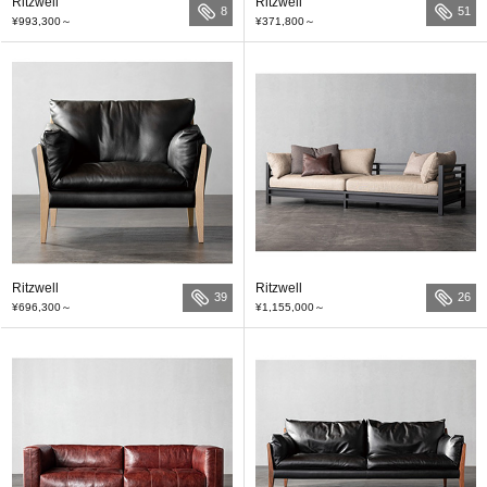
Ritzwell
Ritzwell
8
51
¥993,300
～
¥371,800
～
Ritzwell
Ritzwell
39
26
¥696,300
～
¥1,155,000
～