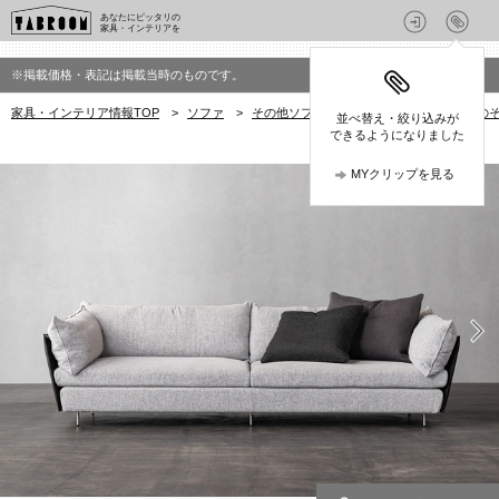
あなたにピッタリの
家具・インテリアを
※掲載価格・表記は掲載当時のものです。
家具・インテリア情報TOP
>
ソファ
>
その他ソファ
>
リッツウェル(Ritzwell)
並べ替え・絞り込みが
できるようになりました
MYクリップを見る