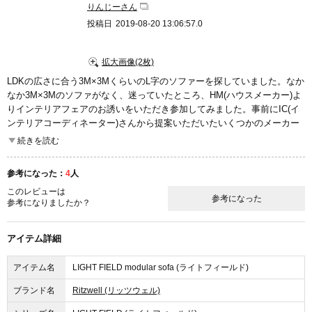
りんじーさん
投稿日
2019-08-20 13:06:57.0
拡大画像(2枚)
LDKの広さに合う3M×3MくらいのL字のソファーを探していました。なか
なか3M×3Mのソファがなく、迷っていたところ、HM(ハウスメーカー)よ
りインテリアフェアのお誘いをいただき参加してみました。事前にIC(イ
ンテリアコーディネーター)さんから提案いただいたいくつかのメーカー
の商品を拝見し、座り心地とデザインと値段を調整してもらって購入を
続きを読む
決めました。
参考になった：
4
人
座面が広くて、程よい硬さでとても座りやすいです。2時間映画が心地よ
このレビューは
く見られます。また、長さも十分あるため大人が横になってゆったりす
参考になった
参考になりましたか？
ることもできます。クッションの硬さも好みの硬さでお昼寝も快適で
す。遊びにきた弟からも座り心地が高評価で、「ソファに住める」と言
っていました。
アイテム詳細
これも
チェア
とかぶりますが、座り心地とデザインが気に入っていま
アイテム名
LIGHT FIELD modular sofa (ライトフィールド)
す。デザインは側面がレザーになっており、後ろ姿もかっこいいです。
小さな子供がいるので座面を汚されないよう、普段はソファにソファー
ブランド名
Ritzwell (リッツウェル)
カバーをかけていることが多いです。3人掛けと2人掛けを組み合わせて