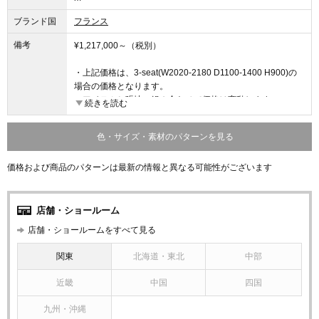
ブランド国
フランス
備考
¥1,217,000～（税別）
・上記価格は、3-seat(W2020-2180 D1100-1400 H900)の
場合の価格となります。
・アイテムと張地の組み合わせで価格は変動します
続きを読む
・詳細は店舗にお問い合わせください
・価格および商品のパターンは最新の情報と異なる可能性
色・サイズ・素材のパターンを見る
がございます
価格および商品のパターンは最新の情報と異なる可能性がございます
店舗・ショールーム
店舗・ショールームをすべて見る
関東
北海道・東北
中部
近畿
中国
四国
九州・沖縄