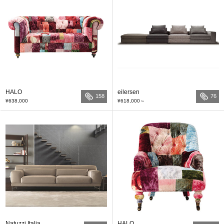
HALO
eilersen
158
76
¥638,000
¥618,000
～
Natuzzi Italia
HALO