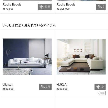
Roche Bobois
Roche Bobois
2328
2
¥670,000
¥1,298,000
いっしょによく見られているアイテム
eilersen
HUKLA
176
14
¥580,000
～
¥360,000
～
廃盤