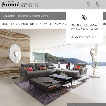
あなたにピッタリの
家具・インテリアを
※掲載価格・表記は掲載当時のものです。
家具・インテリア情報TOP
>
ソファ
>
ソファセット
>
Roche Bobois(ロッシ
並べ替え・絞り込みが
できるようになりました
MYクリップを見る