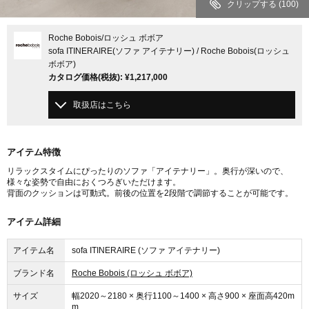
クリップする
(100)
Roche Bobois
/ロッシュ ボボア
sofa ITINERAIRE(ソファ アイテナリー) / Roche Bobois(ロッシュ
ボボア)
カタログ価格
(税抜)
:
¥1,217,000
取扱店はこちら
アイテム特徴
リラックスタイムにぴったりのソファ「アイテナリー」。奥行が深いので、
様々な姿勢で自由におくつろぎいただけます。
背面のクッションは可動式。前後の位置を2段階で調節することが可能です。
アイテム詳細
アイテム名
sofa ITINERAIRE (ソファ アイテナリー)
ブランド名
Roche Bobois (ロッシュ ボボア)
サイズ
幅2020～2180 × 奥行1100～1400 × 高さ900 × 座面高420m
m