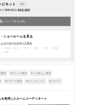
ャビネット
¥18,360
ログ価格
(税込)
:
クリップする
(15)
・ショールームを見る
・ショールームをすべて見る
北海道・東北
中部
近畿
中国
四国
州・沖縄
ズ家具
#オフィス家具
#一人暮らし 家具
納
#アワード受賞
#サイドチェスト
#ドロワー
ムを使用したルームコーディネート