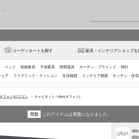
リアを
コーディネートを探す
家具・インテリアショップを
ベッド
収納家具
子供家具
照明器具
カーテン・ブラインド
時計
ウェア
ファブリック・クッション
生活雑貨
インテリア雑貨
キッチン・住宅
n(オフォン)のワゴン
>
キャビネット / ofon(オフォン)
廃盤
このアイテムは廃盤になりました。
ofo
of