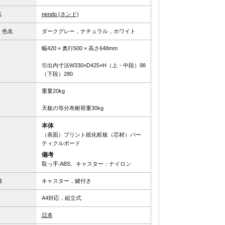
名
nendo (ネンド)
、色名
ダークグレー，ナチュラル，ホワイト
幅420 × 奥行500 × 高さ648mm
引出内寸法W330×D425×H（上・中段）98
（下段）280
重量20kg
天板の等分布耐荷重30kg
本体
（表面）プリント紙化粧板（芯材）パー
ティクルボード
備考
取っ手:ABS、キャスター：ナイロン
徴
キャスター，鍵付き
A4対応，組立式
日本