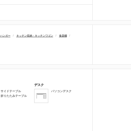
ハンガー
/
キッチン収納・キッチンワゴン
/
食器棚
/
デスク
サイドテーブル
パソコンデスク
折りたたみテーブル