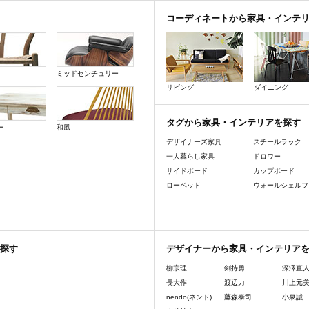
コーディネートから家具・インテ
ミッドセンチュリー
リビング
ダイニング
タグから家具・インテリアを探す
ー
和風
デザイナーズ家具
スチールラック
一人暮らし家具
ドロワー
サイドボード
カップボード
ローベッド
ウォールシェルフ
探す
デザイナーから家具・インテリア
柳宗理
剣持勇
深澤直
長大作
渡辺力
川上元
nendo(ネンド)
藤森泰司
小泉誠