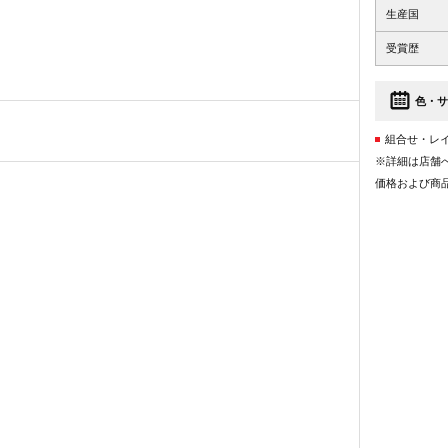
生産国
受賞歴
色・サ
組合せ・レ
※詳細は店舗
価格および商