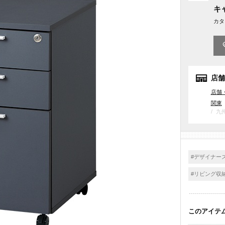
キ
カタ
店舗
店舗
関東
九
#デザイナー
#リビング収
このアイテ