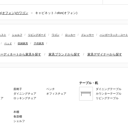
on(オフォン)のワゴン
>
キャビネット / ofon(オフォン)
ェスト
/
シェルフ
/
リビングボード
/
ワゴン
/
ロッカー
/
ドレッサー
/
ハンガーラック・コート
/
ベッド
/
収納家具
/
子供家具
/
コーディネートから家具を探す
/
家具ブランドから探す
/
家具デザイナーから探す
テーブル・机
座椅子
ベンチ
ダイニングテーブル
ダイニングチェア
オフィスチェア
カウンターテーブル
ェア
ロッキングチェア
リビングテーブル
本棚
食器棚
シェルフ