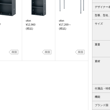
デザイナー
型番、型名
ofon
ofon
サイズ
7
¥12,960
¥17,269
～
(税込)
(税込)
重量
素材
付属品・特
機能
ブランド国