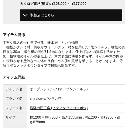
カタログ価格
(税抜)
:
¥108,000
～
¥177,000
取扱店はこちら
アイテム特徴
丁寧な職人の手仕事で作る「匠工房」という価値
棚板がクルミ材、側板がウォールナット材を使用した5段シェルフ。棚板の奥
行きは30㎝、板と板の間が31.5㎝になります。仕上げは木の質感を活かすた
め、植物性のオイル塗装仕上げ。木の表面に塗膜を作らず、オイルを木の内部
に浸透させる塗装なので木の風合いや木肌の質感を感じることができます。分
解可能なノックダウンタイプで移動も簡単です。
アイテム詳細
アイテム名
オープンシェルフ (オープンシェルフ)
ブランド名
shirakawa (シラカワ)
シリーズ名
飛騨の匠工房 (ヒダノタクミコウボウ)
サイズ
幅1200 × 奥行350 × 高さ1555mm，幅1200 × 奥行350 × 高
さ875mm