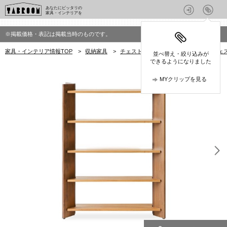
あなたにピッタリの
家具・インテリアを
※掲載価格・表記は掲載当時のものです。
家具・インテリア情報TOP
>
収納家具
>
チェスト
>
シラカワ(shirakawa)のチェ
並べ替え・絞り込みが
できるようになりました
MYクリップを見る