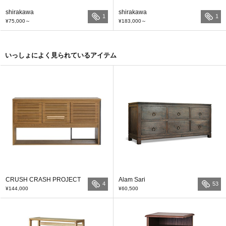
shirakawa
shirakawa
1
1
¥75,000
～
¥183,000
～
いっしょによく見られているアイテム
CRUSH CRASH PROJECT
Alam Sari
4
53
¥144,000
¥60,500