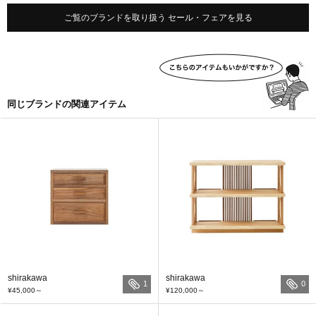
ご覧のブランドを取り扱う セール・フェアを見る
同じブランドの関連アイテム
shirakawa
shirakawa
1
0
¥45,000
～
¥120,000
～