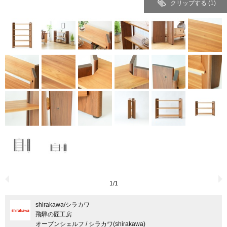
クリップする
(1)
1
/
1
shirakawa
/シラカワ
飛騨の匠工房
オープンシェルフ / シラカワ(shirakawa)