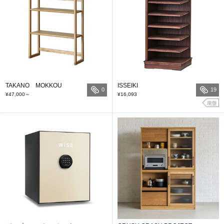
TAKANO MOKKOU
ISSEIKI
0
19
¥47,000
～
¥16,093
廃盤