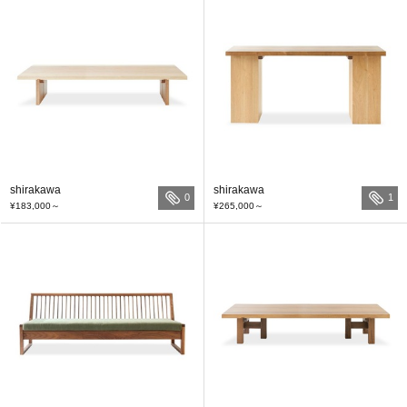
shirakawa
shirakawa
0
1
¥183,000
～
¥265,000
～